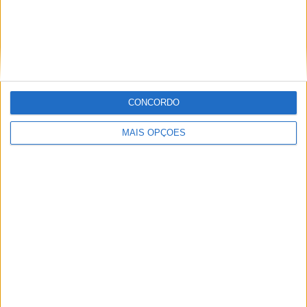
Ver ranking completo
Ranking das equipas por nº de jogos em casa
Portugal
5 (18,52%)
Costa Rica
4 (14,81%)
CONCORDO
Qatar
3 (11,11%)
Argentina
2 (7,41%)
MAIS OPÇÕES
Eslovênia
2 (7,41%)
Ver ranking completo
Ranking das equipas por nº de jogos fora
Portugal
3 (11,11%)
Bolivia
3 (11,11%)
Honduras
3 (11,11%)
Paraguay
2 (7,41%)
Eslováquia
2 (7,41%)
Ver ranking completo