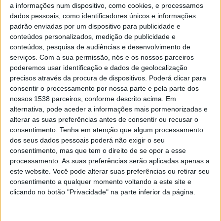
Honduras
a informações num dispositivo, como cookies, e processamos
dados pessoais, como identificadores únicos e informações
FIFA+
DAZN App Gratuita (assistir de graça)
padrão enviadas por um dispositivo para publicidade e
conteúdos personalizados, medição de publicidade e
Quarta-feira, 11/02/2026
conteúdos, pesquisa de audiências e desenvolvimento de
serviços.
Com a sua permissão, nós e os nossos parceiros
12:20
Friendly U17
poderemos usar identificação e dados de geolocalização
China
precisos através da procura de dispositivos. Poderá clicar para
consentir o processamento por nossa parte e pela parte dos
Indonésia
nossos 1538 parceiros, conforme descrito acima. Em
FIFA+
DAZN App Gratuita (assistir de graça)
alternativa, pode aceder a informações mais pormenorizadas e
alterar as suas preferências antes de consentir ou recusar o
consentimento.
Tenha em atenção que algum processamento
DADOS ESTATÍSTICOS DE FRIENDLY U17 NA TELEVISÃO
dos seus dados pessoais poderá não exigir o seu
EM PORTUGAL
consentimento, mas que tem o direito de se opor a esse
processamento. As suas preferências serão aplicadas apenas a
Na data de hoje
09/08/2026
e desde que este site começou a recolher os
este website. Você pode alterar suas preferências ou retirar seu
dados estatísticos sobre quando e onde os jogos de
Futebol
da
consentimento a qualquer momento voltando a este site e
competição
Friendly U17
são transmitidos em
Portugal
, que foi o
clicando no botão "Privacidade" na parte inferior da página.
28/11/2021
, podemos fornecer os seguintes dados: