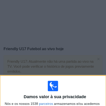
Widget
Friendly U17 Futebol ao vivo hoje
×
Friendly U17: Atualmente não há uma partida ao vivo na
TV. Você pode verificar o histórico de jogos previamente
emitidos.
Terça-feira, 28/04/2026
17:00
Friendly U17
Damos valor à sua privacidade
Costa Rica
Nós e os nossos 1538
parceiros
armazenamos e/ou acedemos