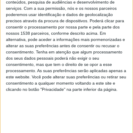
conteúdos, pesquisa de audiências e desenvolvimento de
serviços.
Com a sua permissão, nós e os nossos parceiros
Quinta-feira, 13/08/2026
poderemos usar identificação e dados de geolocalização
19:45
Europa League
precisos através da procura de dispositivos. Poderá clicar para
3.ª Ronda de Qualificação
consentir o processamento por nossa parte e pela parte dos
nossos 1538 parceiros, conforme descrito acima. Em
Hearts
alternativa, pode aceder a informações mais pormenorizadas e
Benfica
alterar as suas preferências antes de consentir ou recusar o
consentimento.
Tenha em atenção que algum processamento
Sport TV 5
dos seus dados pessoais poderá não exigir o seu
consentimento, mas que tem o direito de se opor a esse
Domingo, 16/08/2026
processamento. As suas preferências serão aplicadas apenas a
este website. Você pode alterar suas preferências ou retirar seu
20:30
Liga Portugal Betclic
consentimento a qualquer momento voltando a este site e
clicando no botão "Privacidade" na parte inferior da página.
Casa Pia
Benfica
Canal a confirmar