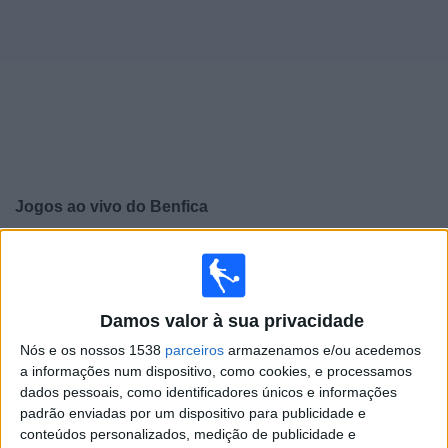
Widget
Jogos ao vivo do
Benfica
Amanhã domingo, 09/08/2026
20:30
Liga Portugal Betclic
Damos valor à sua privacidade
Nós e os nossos 1538
parceiros
armazenamos e/ou acedemos
a informações num dispositivo, como cookies, e processamos
Benfica
dados pessoais, como identificadores únicos e informações
Academico Viseu
padrão enviadas por um dispositivo para publicidade e
BTV
conteúdos personalizados, medição de publicidade e