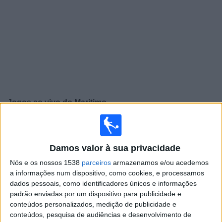
Widget
Jogos ao vivo do
Maritimo
Amanhã sábado, 08/08/2026
15:30
Liga Portugal Betclic
Damos valor à sua privacidade
Maritimo
Nós e os nossos 1538
parceiros
armazenamos e/ou acedemos
Casa Pia
a informações num dispositivo, como cookies, e processamos
dados pessoais, como identificadores únicos e informações
Sport TV 1
padrão enviadas por um dispositivo para publicidade e
conteúdos personalizados, medição de publicidade e
Domingo, 16/08/2026
conteúdos, pesquisa de audiências e desenvolvimento de