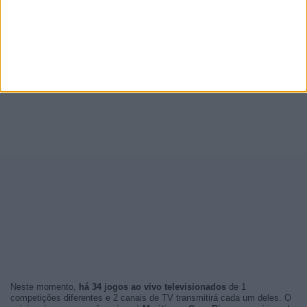
Neste momento,
há 34 jogos ao vivo televisionados
de 1
competições diferentes e 2 canais de TV transmitirá cada um deles. O