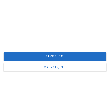
RANKING POR EQUIPES
Pacos Ferreira
14 (5,56%)
Portimonense
11 (4,37%)
Santa Clara
10 (3,97%)
Sporting CP
9 (3,57%)
Tondela
9 (3,57%)
Ver ranking completo
CONCORDO
RANKING POR COMPETIÇÕES
MAIS OPÇÕES
Liga Portugal Betclic
132 (52,38%)
Liga Portugal 2
101 (40,08%)
Taça de Portugal
10 (3,97%)
League Cup
8 (3,17%)
Amigável
1 (0,4%)
Ver ranking completo