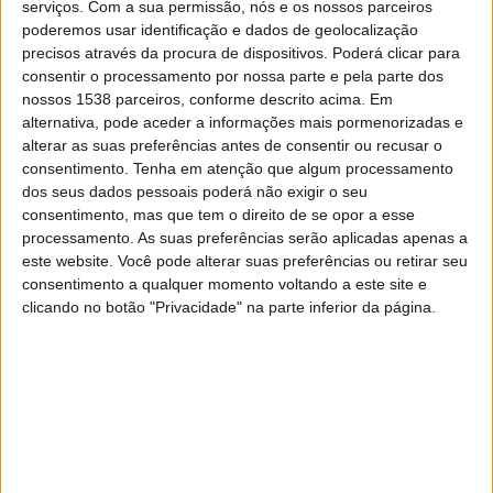
serviços.
Com a sua permissão, nós e os nossos parceiros
20:30
Liga Portugal Betclic
poderemos usar identificação e dados de geolocalização
precisos através da procura de dispositivos. Poderá clicar para
Famalicao
consentir o processamento por nossa parte e pela parte dos
Maritimo
nossos 1538 parceiros, conforme descrito acima. Em
alternativa, pode aceder a informações mais pormenorizadas e
Canal a confirmar
alterar as suas preferências antes de consentir ou recusar o
consentimento.
Tenha em atenção que algum processamento
Domingo, 23/08/2026
dos seus dados pessoais poderá não exigir o seu
01:00
consentimento, mas que tem o direito de se opor a esse
Liga Portugal Betclic
processamento. As suas preferências serão aplicadas apenas a
Maritimo
este website. Você pode alterar suas preferências ou retirar seu
consentimento a qualquer momento voltando a este site e
Academico Viseu
clicando no botão "Privacidade" na parte inferior da página.
Canal a confirmar
Mais días
DADOS ESTATÍSTICOS DA EQUIPE MARITIMO NA
TELEVISÃO EM PORTUGAL