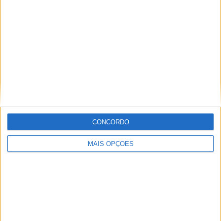
os tempos! De Eusébio a Cristiano Ronaldo, conheça as
lendas que marcaram a história do esporte em Portugal.
Wosti
-
12, June 2025 11:11
WOSTI: Informação desportiva na televisão a
CONCORDO
nível internacional.
MAIS OPÇÕES
WOSTI, é uma empresa líder em informações relacionadas
ao guia de transmissões esportivas.
Wosti
-
01, January 2024 14:02