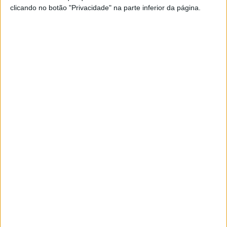
clicando no botão "Privacidade" na parte inferior da página.
WOSTI Guia TV de Futebol, o aplicativo
gratuito para acompanhar todo o futebol na
televisão.
A aplicação WOSTI Guia TV de Futebol é indispensável para
o celular de qualquer amante do futebol. Conheça todas as
suas funcionalidades em detalhes.
Wosti
-
16, July 2025 18:00
Os Melhores Jogadores de Futebol de
Portugal na História
Descubra os maiores craques do futebol português de todos