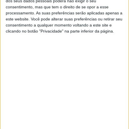
dos seus dados pessoais poderá não exigir o seu
Sexta-feira, 07/06/2024
consentimento, mas que tem o direito de se opor a esse
processamento. As suas preferências serão aplicadas apenas a
00:00
Kings World Cup
este website. Você pode alterar suas preferências ou retirar seu
1/4 Final
consentimento a qualquer momento voltando a este site e
Furia FC
clicando no botão "Privacidade" na parte inferior da página.
G3X FC
Twitch kingsleague
Kings League YouTube
TikTok kingsleague
Eleven Sports
Quinta-feira, 06/06/2024
00:00
Kings World Cup
1/8 Final
Los Troncos FC
Los Aliens
Twitch kingsleague
Kings League YouTube
TikTok kingsleague
Eleven Sports
21:00
Kings World Cup