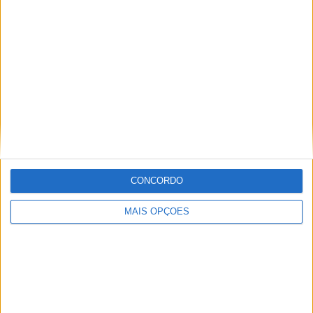
EQUIPAS TRANSMITIDAS
1
DESPORTOS TRANSMITIDOS
Ranking das equipas por nº de jogos
Real Madrid
85 (3,24%)
PSG
79 (3,01%)
Atl. Madrid
78 (2,98%)
Bayern Munich
75 (2,86%)
CONCORDO
Sevilla
74 (2,82%)
MAIS OPÇÕES
ÚLTIMO JOGO
Porcinos FC - G3X FC
09/06/2024 Kings World Cup
Ranking das equipas por nº de jogos em casa