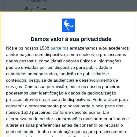
Porcinos FC
xBuyer Team
Twitch kingsleague
Kings League YouTube
TikTok kingsleague
Eleven Sports
03:45
Kings World Cup
Damos valor à sua privacidade
Semifinais
Nós e os nossos 1538
parceiros
armazenamos e/ou acedemos
Saiyans FC
a informações num dispositivo, como cookies, e processamos
G3X FC
dados pessoais, como identificadores únicos e informações
padrão enviadas por um dispositivo para publicidade e
Twitch kingsleague
Kings League YouTube
conteúdos personalizados, medição de publicidade e
TikTok kingsleague
Eleven Sports
conteúdos, pesquisa de audiências e desenvolvimento de
05:30
Kings World Cup
serviços.
Com a sua permissão, nós e os nossos parceiros
Final
poderemos usar identificação e dados de geolocalização
precisos através da procura de dispositivos. Poderá clicar para
Porcinos FC
consentir o processamento por nossa parte e pela parte dos
G3X FC
nossos 1538 parceiros, conforme descrito acima. Em
alternativa, pode aceder a informações mais pormenorizadas e
Twitch kingsleague
Kings League YouTube
alterar as suas preferências antes de consentir ou recusar o
TikTok kingsleague
Eleven Sports
consentimento.
Tenha em atenção que algum processamento