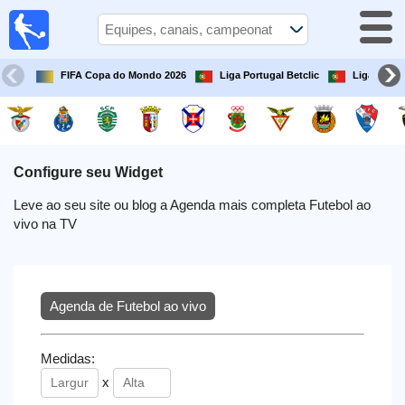
Futebol
na tv
Portugal
FIFA Copa do Mondo 2026
Liga Portugal Betclic
Liga Portu
Guia de
Jogos na TV
Próximos
Jogos
Configure seu Widget
Leve ao seu site ou blog a Agenda mais completa Futebol ao
Equipes
vivo na TV
Campeonatos
Agenda de Futebol ao vivo
Canais
de
TV
Medidas:
x
Notícias