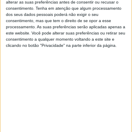
alterar as suas preferências antes de consentir ou recusar o
Torreense
consentimento.
Tenha em atenção que algum processamento
Sport TV 1
dos seus dados pessoais poderá não exigir o seu
consentimento, mas que tem o direito de se opor a esse
14:00
Liga Portugal 2
processamento. As suas preferências serão aplicadas apenas a
Vizela
este website. Você pode alterar suas preferências ou retirar seu
consentimento a qualquer momento voltando a este site e
UD Leiria
clicando no botão "Privacidade" na parte inferior da página.
Sport TV + Plus
15:30
Liga Portugal 2
AVS Futebol
Sporting CP B
Sport TV 2