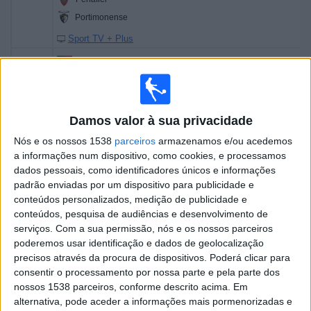
Portimonense
Sport TV + Plus
18:00
Liga Portugal 2
Tondela
Amarante FC
Damos valor à sua privacidade
Sport TV 3
Nós e os nossos 1538
parceiros
armazenamos e/ou acedemos
a informações num dispositivo, como cookies, e processamos
Amanhã domingo, 09/08/2026
dados pessoais, como identificadores únicos e informações
11:00
Liga Portugal 2
padrão enviadas por um dispositivo para publicidade e
conteúdos personalizados, medição de publicidade e
Feirense
conteúdos, pesquisa de audiências e desenvolvimento de
serviços.
Com a sua permissão, nós e os nossos parceiros
Felgueiras
poderemos usar identificação e dados de geolocalização
Sport TV 3
precisos através da procura de dispositivos. Poderá clicar para
11:00
consentir o processamento por nossa parte e pela parte dos
Liga Portugal 2
nossos 1538 parceiros, conforme descrito acima. Em
SC Farense
alternativa, pode aceder a informações mais pormenorizadas e