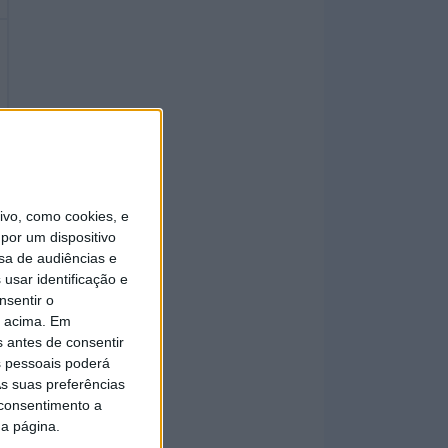
vo, como cookies, e
por um dispositivo
sa de audiências e
usar identificação e
nsentir o
o acima. Em
s antes de consentir
 pessoais poderá
s suas preferências
 consentimento a
da página.