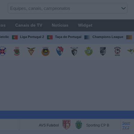
tos
Canais de TV
Notícias
Widget
etclic
Liga Portugal 2
Taça de Portugal
Champions League
Sport
AVS Futebol
Sporting CP B
TV 2