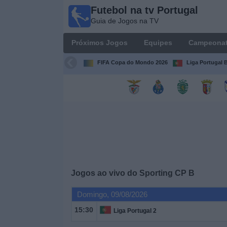
Futebol na tv Portugal
Futebol
Guia de Jogos na TV
na tv
Portugal
Próximos Jogos
Equipes
Campeona
Guia de
Jogos na TV
FIFA Copa do Mondo 2026
Liga Portugal B
Próximos
Jogos
Equipes
Campeonatos
Jogos ao vivo do
Sporting CP B
Canais
de
Domingo, 09/08/2026
TV
15:30
Liga Portugal 2
Notícias