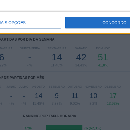
Campeonato de Portugal
11 (9,02%)
Ver ranking completo
AIS OPÇÕES
CONCORDO
 PARTIDAS POR DIA DA SEMANA
A-FEIRA
QUINTA-FEIRA
SEXTA-FEIRA
SÁBADO
DOMINGO
6
-
14
42
51
,92%
- %
11,48%
34,43%
41,8%
Nº DE PARTIDAS POR MÊS
O
JUNHO
JULHO
AGOSTO
SETEMBRO
OUTUBRO
NOVEMBRO
DEZEMBRO
-
-
14
9
11
10
17
4%
- %
- %
11,48%
7,38%
9,02%
8,2%
13,93%
RANKING POR FAIXA HORÁRIA
Tarde
76 (62,3%)