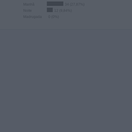
Manhã
34 (27,87%)
Noite
12 (9,84%)
Madrugada
0 (0%)