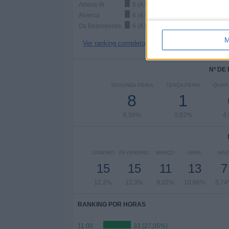
Amora W
6 (4,92%)
Alverca
6 (4,92%)
Os Belenenses
6 (4,92%)
M
Ver ranking completo
Nº DE
SEGUNDA-FEIRA
TERÇA-FEIRA
QUART
8
1
6,56%
0,82%
4
JANEIRO
FEVEREIRO
MARÇO
ABRIL
MAI
15
15
11
13
7
12,3%
12,3%
9,02%
10,66%
5,7
RANKING POR HORAS
11:00
33 (27,05%)