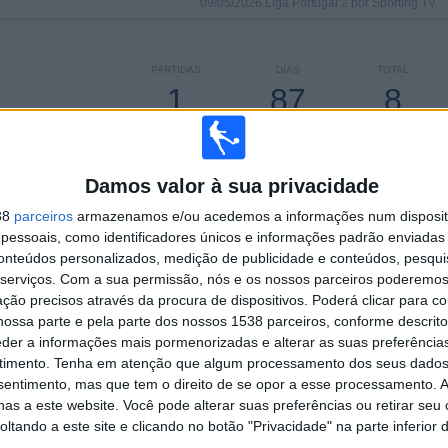
09/05/2026 Liga Portugal 2 por Sporting TV
PARTIDAS
DIAS
TOTAL
1
87
8
CONSECUTIVOS
SEM PARTIDA
CANAIS DE TV
PAGOS
GRATUITA
Damos valor à sua privacidade
38
parceiros
armazenamos e/ou acedemos a informações num dispositi
essoais, como identificadores únicos e informações padrão enviadas 
conteúdos personalizados, medição de publicidade e conteúdos, pesqui
TOTAL
MÁXIMO
TOTAL
serviços.
Com a sua permissão, nós e os nossos parceiros poderemos 
3
8
45
ção precisos através da procura de dispositivos. Poderá clicar para co
COMPETIÇÕES
VS Oliveira
RIVAIS
ossa parte e pela parte dos nossos 1538 parceiros, conforme descrit
Hospital
eder a informações mais pormenorizadas e alterar as suas preferência
timento.
Tenha em atenção que algum processamento dos seus dados
RANKING POR COMPETIÇÕES
nsentimento, mas que tem o direito de se opor a esse processamento. A
as a este website. Você pode alterar suas preferências ou retirar seu
Liga 3
77 (63,11%)
tando a este site e clicando no botão "Privacidade" na parte inferior 
Liga Portugal 2
34 (27,87%)