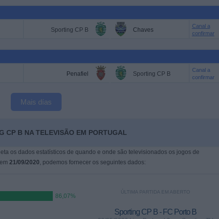
Canal a
Sporting CP B
Chaves
confirmar
Canal a
Penafiel
Sporting CP B
confirmar
Mais días
G CP B NA TELEVISÃO EM PORTUGAL
leta os dados estatísticos de quando e onde são televisionados os jogos de
i em
21/09/2020
, podemos fornecer os seguintes dados:
ÚLTIMA PARTIDA EM ABERTO
86,07%
Sporting CP B - FC Porto B