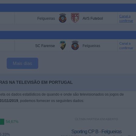
Canal a
Felgueiras
AVS Futebol
confirmar
Canal a
SC Farense
Felgueiras
confirmar
Mais días
IRAS NA TELEVISÃO EM PORTUGAL
leta os dados estatísticos de quando e onde são televisionados os jogos de
01/11/2019
, podemos fornecer os seguintes dados:
ÚLTIMA PARTIDA EM ABERTO
54,67%
Sporting CP B - Felgueiras
5,33%