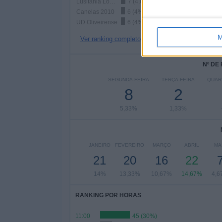
Lusitânia Lourosa
7 (4,67%)
Canelas 2010
6 (4%)
UD Oliveirense
6 (4%)
M
Ver ranking completo
Nº DE
SEGUNDA-FEIRA
TERÇA-FEIRA
QUAR
8
2
5,33%
1,33%
JANEIRO
FEVEREIRO
MARÇO
ABRIL
MA
21
20
16
22
14%
13,33%
10,67%
14,67%
4,6
RANKING POR HORAS
11:00
45 (30%)