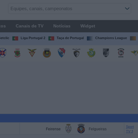
tos
Canais de TV
Notícias
Widget
etclic
Liga Portugal 2
Taça de Portugal
Champions League
Sport
Feirense
Felgueiras
TV 3