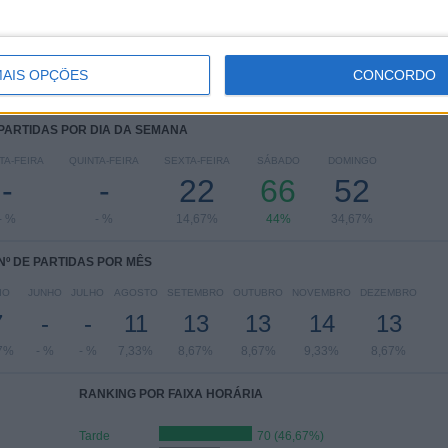
Campeonato de Portugal
13 (8,67%)
Taça de Portugal
7 (4,67%)
Ver ranking completo
AIS OPÇÕES
CONCORDO
 PARTIDAS POR DIA DA SEMANA
TA-FEIRA
QUINTA-FEIRA
SEXTA-FEIRA
SÁBADO
DOMINGO
-
-
22
66
52
- %
- %
14,67%
44%
34,67%
Nº DE PARTIDAS POR MÊS
IO
JUNHO
JULHO
AGOSTO
SETEMBRO
OUTUBRO
NOVEMBRO
DEZEMBRO
7
-
-
11
13
13
14
13
7%
- %
- %
7,33%
8,67%
8,67%
9,33%
8,67%
RANKING POR FAIXA HORÁRIA
Tarde
70 (46,67%)