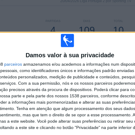
20/04/2026 Liga Portugal 2 por Sporting TV
PARTIDAS
DIAS
TOTAL
4
109
10
CONSECUTIVOS
SEM PARTIDA
CANAIS DE TV
PAGOS
GRATUITA
Damos valor à sua privacidade
38
parceiros
armazenamos e/ou acedemos a informações num dispositi
essoais, como identificadores únicos e informações padrão enviadas 
conteúdos personalizados, medição de publicidade e conteúdos, pesqui
TOTAL
MÁXIMO
TOTAL
serviços.
Com a sua permissão, nós e os nossos parceiros poderemos 
4
8
48
ção precisos através da procura de dispositivos. Poderá clicar para co
ossa parte e pela parte dos nossos 1538 parceiros, conforme descrit
COMPETIÇÕES
VS AD Fafe
RIVAIS
eder a informações mais pormenorizadas e alterar as suas preferência
timento.
Tenha em atenção que algum processamento dos seus dados
RANKING POR COMPETIÇÕES
nsentimento, mas que tem o direito de se opor a esse processamento. A
as a este website. Você pode alterar suas preferências ou retirar seu
Liga Portugal 2
68 (45,33%)
tando a este site e clicando no botão "Privacidade" na parte inferior 
Liga 3
62 (41,33%)