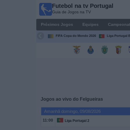
Futebol na tv Portugal
Futebol
Guia de Jogos na TV
na tv
Portugal
Próximos Jogos
Equipes
Campeona
Guia de
Jogos na TV
FIFA Copa do Mondo 2026
Liga Portugal B
Próximos
Jogos
Equipes
Campeonatos
Jogos ao vivo do
Felgueiras
Canais
de
Amanhã domingo, 09/08/2026
TV
11:00
Liga Portugal 2
Notícias