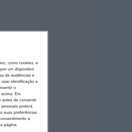
vo, como cookies, e
por um dispositivo
sa de audiências e
usar identificação e
nsentir o
o acima. Em
s antes de consentir
 pessoais poderá
s suas preferências
 consentimento a
da página.