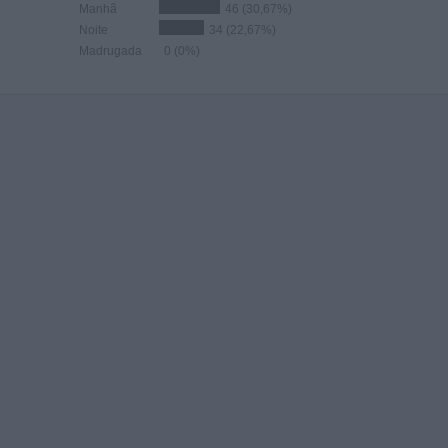
Manhã
46 (30,67%)
Noite
34 (22,67%)
Madrugada
0 (0%)