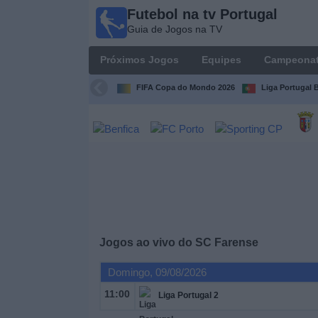
Futebol na tv Portugal
Futebol
Guia de Jogos na TV
na tv
Portugal
Próximos Jogos
Equipes
Campeona
Guia de
Jogos na TV
FIFA Copa do Mondo 2026
Liga Portugal B
Próximos
Jogos
Equipes
Campeonatos
Jogos ao vivo do
SC Farense
Canais
de
Domingo, 09/08/2026
TV
11:00
Liga Portugal 2
Notícias