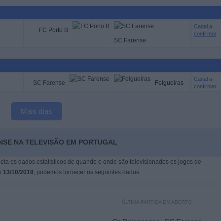
Canal a
FC Porto B
confirmar
SC Farense
Canal a
SC Farense
Felgueiras
confirmar
Mais días
ENSE NA TELEVISÃO EM PORTUGAL
leta os dados estatísticos de quando e onde são televisionados os jogos de
m
13/10/2019
, podemos fornecer os seguintes dados:
ÚLTIMA PARTIDA EM ABERTO