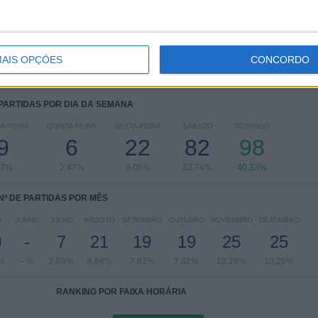
League Cup
9 (3,7%)
Taça de Portugal
7 (2,88%)
Amigável
6 (2,47%)
AIS OPÇÕES
CONCORDO
Ver ranking completo
 PARTIDAS POR DIA DA SEMANA
A-FEIRA
QUINTA-FEIRA
SEXTA-FEIRA
SÁBADO
DOMINGO
9
6
22
82
98
,7%
2,47%
9,05%
33,74%
40,33%
Nº DE PARTIDAS POR MÊS
O
JUNHO
JULHO
AGOSTO
SETEMBRO
OUTUBRO
NOVEMBRO
DEZEMBRO
0
-
7
21
19
19
25
25
%
- %
2,88%
8,64%
7,82%
7,82%
10,29%
10,29%
RANKING POR FAIXA HORÁRIA