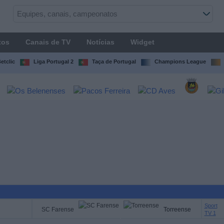
tos
Canais de TV
Notícias
Widget
etclic
Liga Portugal 2
Taça de Portugal
Champions League
Sport
SC Farense
Torreense
TV 1