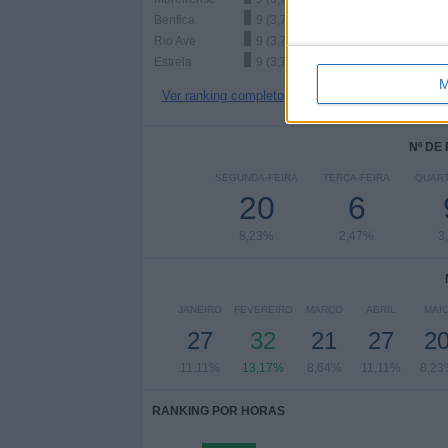
Benfica
9 (3,7%)
Rio Ave
9 (3,7%)
Estrela
9 (3,7%)
M
Ver ranking completo
Nº DE
SEGUNDA-FEIRA
TERÇA-FEIRA
QUART
20
6
8,23%
2,47%
3
JANEIRO
FEVEREIRO
MARÇO
ABRIL
MAI
27
32
21
27
2
11,11%
13,17%
8,64%
11,11%
8,23
RANKING POR HORAS