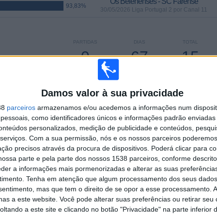
Os Belenenses - SC Farense
93,83%
30/05/2026 Liga Portugal 2 por Canal 11
PARTIDAS
DIAS
TOTAL
0
67
15
CONSECUTIVOS
SEM PARTIDA
CANAIS DE TV
PAGOS
GRATUITA
Damos valor à sua privacidade
38
parceiros
armazenamos e/ou acedemos a informações num dispositi
essoais, como identificadores únicos e informações padrão enviadas 
conteúdos personalizados, medição de publicidade e conteúdos, pesqui
TOTAL
MÁXIMO
TOTAL
serviços.
Com a sua permissão, nós e os nossos parceiros poderemos 
5
9
50
ção precisos através da procura de dispositivos. Poderá clicar para co
ossa parte e pela parte dos nossos 1538 parceiros, conforme descrit
COMPETIÇÕES
VS Nacional
RIVAIS
eder a informações mais pormenorizadas e alterar as suas preferência
timento.
Tenha em atenção que algum processamento dos seus dados
RANKING POR COMPETIÇÕES
nsentimento, mas que tem o direito de se opor a esse processamento. A
as a este website. Você pode alterar suas preferências ou retirar seu
Liga Portugal 2
120 (49,38%)
tando a este site e clicando no botão "Privacidade" na parte inferior 
Liga Portugal Betclic
101 (41,56%)