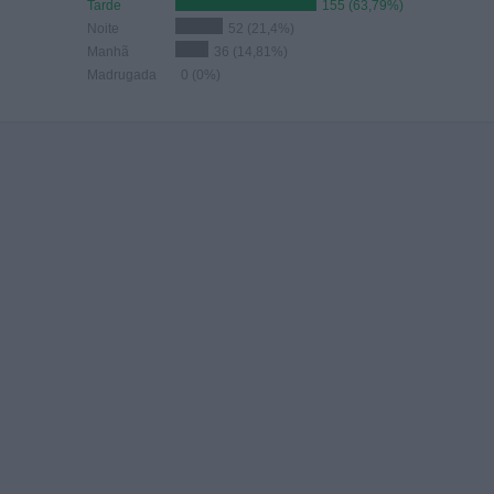
Tarde
155 (63,79%)
Noite
52 (21,4%)
Manhã
36 (14,81%)
Madrugada
0 (0%)