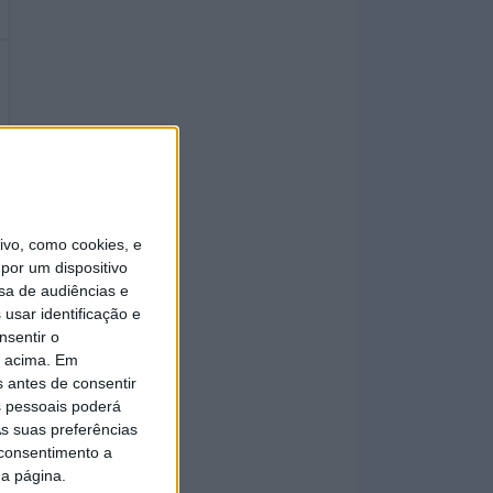
vo, como cookies, e
por um dispositivo
sa de audiências e
usar identificação e
nsentir o
o acima. Em
s antes de consentir
 pessoais poderá
s suas preferências
 consentimento a
da página.