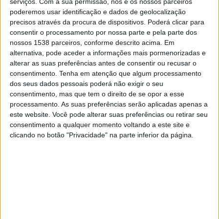
serviços.
Com a sua permissão, nós e os nossos parceiros
18:00
Liga Portugal Betclic
poderemos usar identificação e dados de geolocalização
precisos através da procura de dispositivos. Poderá clicar para
Arouca
consentir o processamento por nossa parte e pela parte dos
Moreirense
nossos 1538 parceiros, conforme descrito acima. Em
Canal a confirmar
alternativa, pode aceder a informações mais pormenorizadas e
alterar as suas preferências antes de consentir ou recusar o
consentimento.
Tenha em atenção que algum processamento
Domingo, 23/08/2026
dos seus dados pessoais poderá não exigir o seu
01:00
Liga Portugal Betclic
consentimento, mas que tem o direito de se opor a esse
processamento. As suas preferências serão aplicadas apenas a
FC Porto
este website. Você pode alterar suas preferências ou retirar seu
consentimento a qualquer momento voltando a este site e
Arouca
clicando no botão "Privacidade" na parte inferior da página.
Canal a confirmar
Mais días
DADOS ESTATÍSTICOS DA EQUIPE AROUCA NA TELEVISÃO
EM PORTUGAL