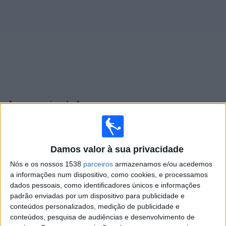
Widget
Jogos ao vivo do
Arouca
Amanhã sábado, 08/08/2026
18:00
Liga Portugal Betclic
Damos valor à sua privacidade
Vitoria Guimaraes
Nós e os nossos 1538
parceiros
armazenamos e/ou acedemos
a informações num dispositivo, como cookies, e processamos
Arouca
dados pessoais, como identificadores únicos e informações
Sport TV 2
padrão enviadas por um dispositivo para publicidade e
conteúdos personalizados, medição de publicidade e
Domingo, 16/08/2026
conteúdos, pesquisa de audiências e desenvolvimento de