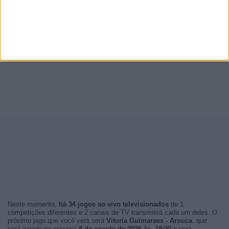
Neste momento,
há 34 jogos ao vivo televisionados
de 1
competições diferentes e 2 canais de TV transmitirá cada um deles. O
próximo jogo que você verá será
Vitoria Guimaraes - Arouca
, que
será jogado na próxima
8 de agosto de 2026 às 19:00
e será