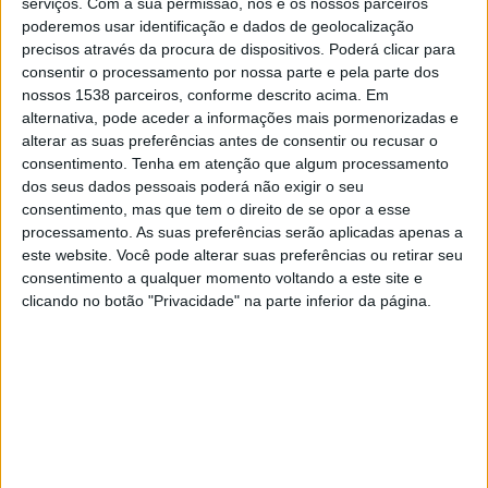
serviços.
Com a sua permissão, nós e os nossos parceiros
15:30
Liga Portugal Betclic
poderemos usar identificação e dados de geolocalização
precisos através da procura de dispositivos. Poderá clicar para
Nacional
consentir o processamento por nossa parte e pela parte dos
Estoril
nossos 1538 parceiros, conforme descrito acima. Em
Canal a confirmar
alternativa, pode aceder a informações mais pormenorizadas e
alterar as suas preferências antes de consentir ou recusar o
consentimento.
Tenha em atenção que algum processamento
Domingo, 23/08/2026
dos seus dados pessoais poderá não exigir o seu
01:00
Liga Portugal Betclic
consentimento, mas que tem o direito de se opor a esse
processamento. As suas preferências serão aplicadas apenas a
Estoril
este website. Você pode alterar suas preferências ou retirar seu
consentimento a qualquer momento voltando a este site e
Rio Ave
clicando no botão "Privacidade" na parte inferior da página.
Canal a confirmar
Mais días
DADOS ESTATÍSTICOS DA EQUIPE ESTORIL NA TELEVISÃO
EM PORTUGAL