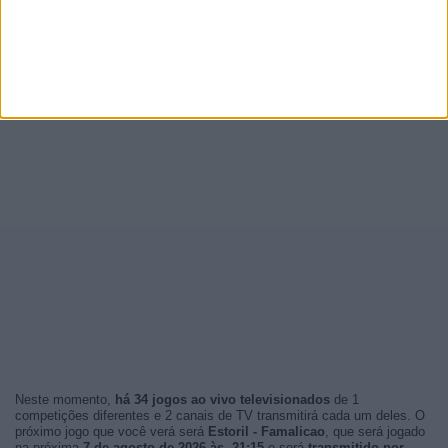
Neste momento,
há 34 jogos ao vivo televisionados
de 1
competições diferentes e 2 canais de TV transmitirá cada um deles. O
próximo jogo que você verá será
Estoril - Famalicao
, que será jogado
na próxima
7 de agosto de 2026 às 21:15
e será
transmitido por