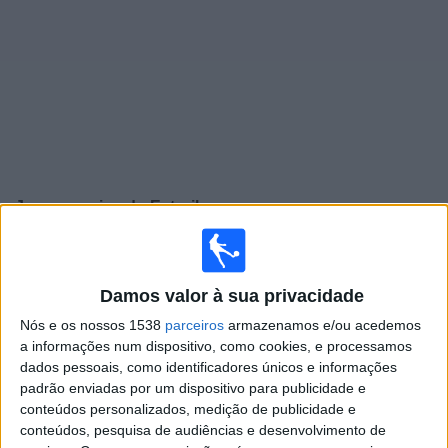
Widget
Jogos ao vivo do
Estoril
Jogos da hoje sexta-feira, 07/08/2026
20:15
Liga Portugal Betclic
Damos valor à sua privacidade
Estoril
Nós e os nossos 1538
parceiros
armazenamos e/ou acedemos
a informações num dispositivo, como cookies, e processamos
Famalicao
dados pessoais, como identificadores únicos e informações
Sport TV 1
padrão enviadas por um dispositivo para publicidade e
conteúdos personalizados, medição de publicidade e
Domingo, 16/08/2026
conteúdos, pesquisa de audiências e desenvolvimento de