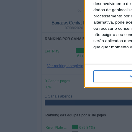
desenvolvimento de 
dados de geolocaliza
ÚLTIMA PARTIDA EM ABERTO
processamento por n
alternativa, pode ac
Barracas Central Reserva - Vélez Sarsfield
ou recusar o consen
07/08/2026 Reserve League por LPF Pla
não exigir o seu co
RANKING POR CANAIS
serão aplicadas apen
qualquer momento vol
LPF Play
61 (100%)
Ver ranking completo
M
0 Canais pagos
0%
1 Canais abertos
Ranking das equipas por nº de jogos
River Plate Reserva
6 (9,84%)