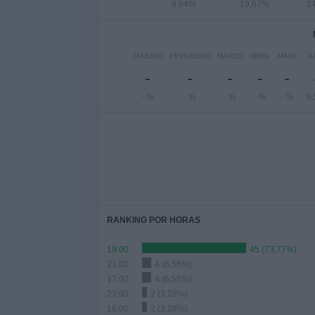
9,84%
19,67%
2
JANEIRO
FEVEREIRO
MARÇO
ABRIL
MAIO
J
-
-
-
-
-
- %
- %
- %
- %
- %
6
RANKING POR HORAS
19:00
45 (73,77%)
21:00
4 (6,56%)
17:00
4 (6,56%)
23:00
2 (3,28%)
16:00
2 (3,28%)