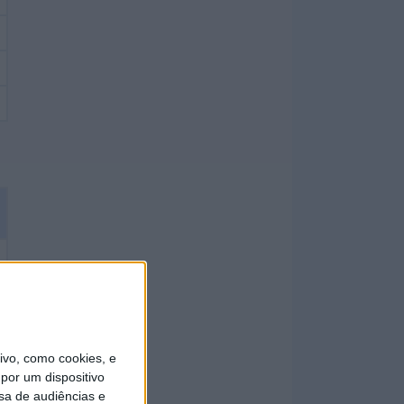
vo, como cookies, e
por um dispositivo
sa de audiências e