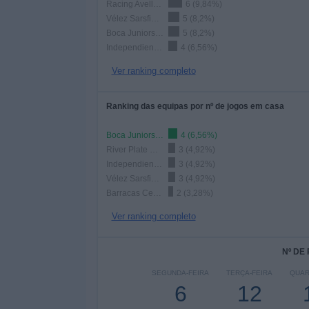
Racing Avellaneda Reserva
6 (9,84%)
Vélez Sarsfield Reserva
5 (8,2%)
Boca Juniors Reserva
5 (8,2%)
Independiente Reserva
4 (6,56%)
Ver ranking completo
Ranking das equipas por nº de jogos em casa
Boca Juniors Reserva
4 (6,56%)
River Plate Reserva
3 (4,92%)
Independiente Reserva
3 (4,92%)
Vélez Sarsfield Reserva
3 (4,92%)
Barracas Central Reserva
2 (3,28%)
Ver ranking completo
Nº DE
SEGUNDA-FEIRA
TERÇA-FEIRA
QUAR
6
12