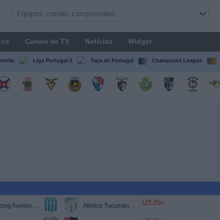
tos
Canais de TV
Notícias
Widget
etclic
Liga Portugal 2
Taça de Portugal
Champions League
LPF Play
Racing Avellaneda Reserva
Atlético Tucumán Reserva