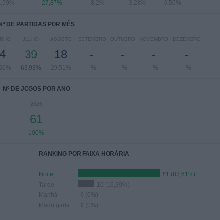
4,59%
27,87%
8,2%
3,28%
6,56%
Nº DE PARTIDAS POR MÊS
UNHO
JULHO
AGOSTO
SETEMBRO
OUTUBRO
NOVEMBRO
DEZEMBRO
4
39
18
-
-
-
-
,56%
63,93%
29,51%
- %
- %
- %
- %
Nº DE JOGOS POR ANO
2026
61
100%
RANKING POR FAIXA HORÁRIA
Noite
51 (83,61%)
Tarde
10 (16,39%)
Manhã
0 (0%)
Madrugada
0 (0%)