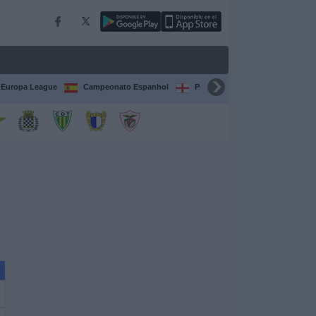
Europa League
Campeonato Espanhol
Premier League
Liga itali