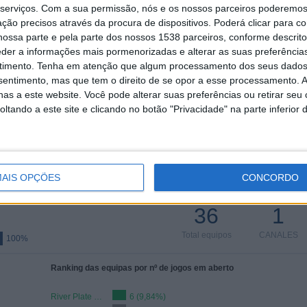
serviços.
Com a sua permissão, nós e os nossos parceiros poderemos 
ção precisos através da procura de dispositivos. Poderá clicar para co
ÚLTIMO JOGO PAGO
ossa parte e pela parte dos nossos 1538 parceiros, conforme descrit
eder a informações mais pormenorizadas e alterar as suas preferência
 Reserva
-
timento.
Tenha em atenção que algum processamento dos seus dados
y
- por
nsentimento, mas que tem o direito de se opor a esse processamento. A
as a este website. Você pode alterar suas preferências ou retirar seu
tando a este site e clicando no botão "Privacidade" na parte inferior 
MÉDIA
DIAS
TOTAL
1
0
1
CANAIS POR
SEM PARTIDA
CANAIS DE TV
PARTIDA
GRATUITA
AIS OPÇÕES
CONCORDO
TOTAL
TOTAL
36
1
Total equipos
CANALES
100%
Ranking das equipas por nº de jogos em aberto
River Plate Reserva
6 (9,84%)