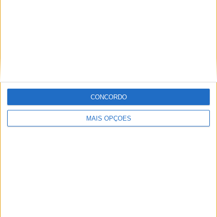
Ver ranking completo
Ranking das equipas por nº de jogos em casa
Zenit
55 (7,19%)
Lokomotiv Moscow
54 (7,06%)
CONCORDO
CSKA Moscow
54 (7,06%)
FK Rostov
53 (6,93%)
Dynamo Moscow
53 (6,93%)
MAIS OPÇÕES
Ver ranking completo
Ranking das equipas por nº de jogos fora
CSKA Moscow
53 (6,93%)
Spartak Moscow
53 (6,93%)
Zenit
52 (6,8%)
Lokomotiv Moscow
50 (6,54%)