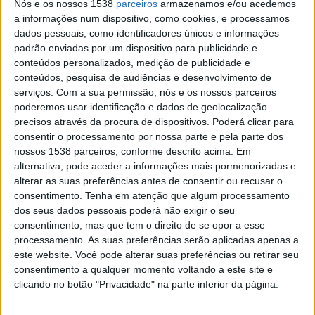
Nós e os nossos 1538
parceiros
armazenamos e/ou acedemos
Zenit
a informações num dispositivo, como cookies, e processamos
Russian Premier Liga YouTube
dados pessoais, como identificadores únicos e informações
padrão enviadas por um dispositivo para publicidade e
Domingo, 09/04/2023
conteúdos personalizados, medição de publicidade e
conteúdos, pesquisa de audiências e desenvolvimento de
18:00
Liga Premier de Rusia
serviços.
Com a sua permissão, nós e os nossos parceiros
poderemos usar identificação e dados de geolocalização
Lokomotiv Moscow
precisos através da procura de dispositivos. Poderá clicar para
Zenit
consentir o processamento por nossa parte e pela parte dos
Russian Premier Liga YouTube
nossos 1538 parceiros, conforme descrito acima. Em
alternativa, pode aceder a informações mais pormenorizadas e
alterar as suas preferências antes de consentir ou recusar o
Sábado, 01/04/2023
consentimento.
Tenha em atenção que algum processamento
12:00
Liga Premier de Rusia
dos seus dados pessoais poderá não exigir o seu
consentimento, mas que tem o direito de se opor a esse
Dynamo Moscow
processamento. As suas preferências serão aplicadas apenas a
Sochi
este website. Você pode alterar suas preferências ou retirar seu
Russian Premier Liga YouTube
consentimento a qualquer momento voltando a este site e
clicando no botão "Privacidade" na parte inferior da página.
Mais días