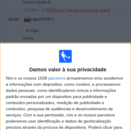
Puerto Cabello B
FIFA+
DAZN App Gratuita (assistir de graça)
20:30
Liga FUTVE 2
El Vigia
Urena
FIFA+
DAZN App Gratuita (assistir de graça)
21:00
Liga FUTVE 2
Miranda
Damos valor à sua privacidade
Dynamo Puerto
Nós e os nossos 1538
parceiros
armazenamos e/ou acedemos
FIFA+
DAZN App Gratuita (assistir de graça)
a informações num dispositivo, como cookies, e processamos
dados pessoais, como identificadores únicos e informações
21:30
Liga FUTVE 2
padrão enviadas por um dispositivo para publicidade e
conteúdos personalizados, medição de publicidade e
Yaracuyanos
conteúdos, pesquisa de audiências e desenvolvimento de
Academia Rey
serviços.
Com a sua permissão, nós e os nossos parceiros
FIFA+
DAZN App Gratuita (assistir de graça)
poderemos usar identificação e dados de geolocalização
22:00
precisos através da procura de dispositivos. Poderá clicar para
Liga FUTVE 2