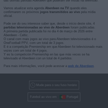
das últimas partidas Aberdeen que puderam ser vistas na televisão.
Vamos atualizar esta agenda
Aberdeen na TV
quando eles
confirmarem os próximos
jogos transmitidos ao vivo
pela mídia
oficial.
Pode ser do seu interesse saber que, desde o início deste site, 4
partidas televisionadas ao vivo de Aberdeen
foram publicadas.
A primeira partida publicada foi no dia 4 de março de 2026 entre
Aberdeen - Celtic.
O canal com mais jogos ao vivo para Aberdeen televisionados é o
OneFootball PPV, com um total de 3 jogos.
E é a competição Premiership em que Aberdeen foi televisionado mais
vezes com um total de 4 jogos.
Y es la competición Premiership en las que más veces se ha
televisado el Aberdeen con un total de 4 partidos.
Para mais informações, você pode acessar a
web de Aberdeen
.
Mude para o seu fuso horário
Futebol ao vivo em
Portugal