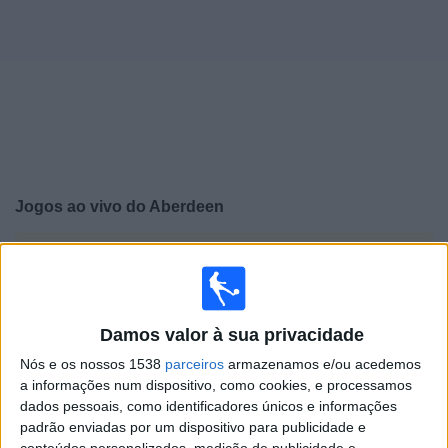
Widget
Jogos ao vivo do
Aberdeen
×
Aberdeen: Atualmente não há uma partida ao vivo na
TV. Você pode verificar o histórico de jogos previamente
emitidos.
Damos valor à sua privacidade
Sábado, 01/08/2026
Nós e os nossos 1538
parceiros
armazenamos e/ou acedemos
a informações num dispositivo, como cookies, e processamos
17:30
Premiership
dados pessoais, como identificadores únicos e informações
padrão enviadas por um dispositivo para publicidade e
Aberdeen
conteúdos personalizados, medição de publicidade e