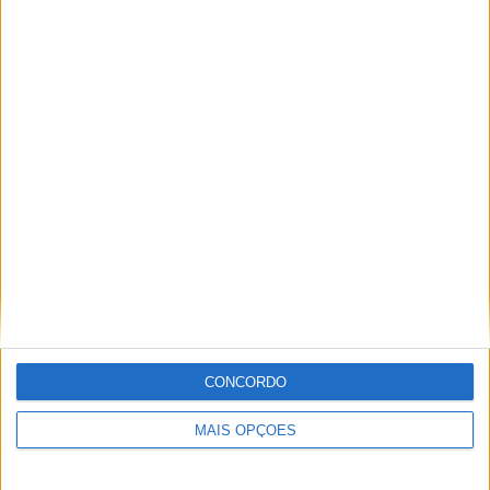
COMPETIÇÕES
VS Rangers
RIVAIS
RANKING POR EQUIPES
Rangers
17 (34,69%)
Celtic
15 (30,61%)
St. Mirren
3 (6,12%)
PAOK
2 (4,08%)
Hearts
2 (4,08%)
Ver ranking completo
RANKING POR COMPETIÇÕES
Premiership
42 (85,71%)
League Cup
3 (6,12%)
Conference League
3 (6,12%)
CONCORDO
Europa League
1 (2,04%)
MAIS OPÇÕES
Ver ranking completo