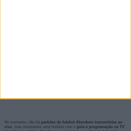
No momento, não há
partidas de futebol Aberdeen transmitidas ao
vivo
, mas mostramos uma história com o
guía e programação na TV