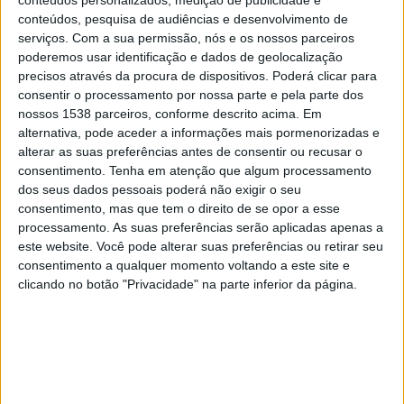
Hearts
conteúdos, pesquisa de audiências e desenvolvimento de
serviços.
Com a sua permissão, nós e os nossos parceiros
Sport TV 6
poderemos usar identificação e dados de geolocalização
precisos através da procura de dispositivos. Poderá clicar para
Sexta-feira, 01/05/2026
consentir o processamento por nossa parte e pela parte dos
nossos 1538 parceiros, conforme descrito acima. Em
19:45
Premiership
alternativa, pode aceder a informações mais pormenorizadas e
alterar as suas preferências antes de consentir ou recusar o
Livingston
consentimento.
Tenha em atenção que algum processamento
Aberdeen
dos seus dados pessoais poderá não exigir o seu
OneFootball PPV
consentimento, mas que tem o direito de se opor a esse
processamento. As suas preferências serão aplicadas apenas a
este website. Você pode alterar suas preferências ou retirar seu
Sábado, 21/03/2026
consentimento a qualquer momento voltando a este site e
17:45
Premiership
clicando no botão "Privacidade" na parte inferior da página.
Rangers
Aberdeen
OneFootball PPV
Sport TV 5