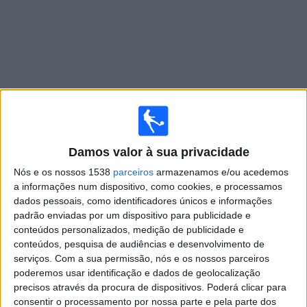
Widget
Jogos ao vivo do
Cesena
Damos valor à sua privacidade
Domingo, 23/08/2026
Nós e os nossos 1538
parceiros
armazenamos e/ou acedemos
a informações num dispositivo, como cookies, e processamos
20:00
Série B Italiana
dados pessoais, como identificadores únicos e informações
padrão enviadas por um dispositivo para publicidade e
Cesena
conteúdos personalizados, medição de publicidade e
Sampdoria
conteúdos, pesquisa de audiências e desenvolvimento de
serviços.
Com a sua permissão, nós e os nossos parceiros
OneFootball PPV
poderemos usar identificação e dados de geolocalização
precisos através da procura de dispositivos. Poderá clicar para
consentir o processamento por nossa parte e pela parte dos
DADOS ESTATÍSTICOS DA EQUIPE CESENA NA TELEVISÃO