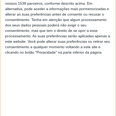
nossos 1538 parceiros, conforme descrito acima. Em
EM PORTUGAL
alternativa, pode aceder a informações mais pormenorizadas e
Até a data de hoje
05/08/2026
e desde que este site coleta os dados
alterar as suas preferências antes de consentir ou recusar o
estatísticos de quando e onde são televisionados os jogos de
Futebol
da
consentimento.
Tenha em atenção que algum processamento
equipe
Cesena
em
Portugal
, que foi em
14/09/2022
, podemos fornecer
dos seus dados pessoais poderá não exigir o seu
os seguintes dados:
consentimento, mas que tem o direito de se opor a esse
processamento. As suas preferências serão aplicadas apenas a
38
este website. Você pode alterar suas preferências ou retirar seu
consentimento a qualquer momento voltando a este site e
clicando no botão "Privacidade" na parte inferior da página.
PARTIDOS TELEVISADOS
1 partidos em aberto
2,63%
37 partidos pagos
97,37%
ÚLTIMA PARTIDA EM ABERTO
Cesena - Torres
14/09/2022 Serie C - Promotion - Play Offs por OneFootball
RANKING POR CANAIS