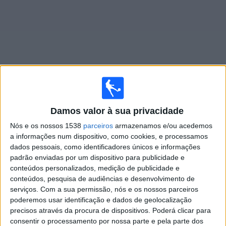
Widget
Jogos ao vivo do
AD Marco 09
Damos valor à sua privacidade
Amanhã domingo, 09/08/2026
Nós e os nossos 1538
parceiros
armazenamos e/ou acedemos
a informações num dispositivo, como cookies, e processamos
11:00
Liga 3
dados pessoais, como identificadores únicos e informações
padrão enviadas por um dispositivo para publicidade e
conteúdos personalizados, medição de publicidade e
AD Marco 09
conteúdos, pesquisa de audiências e desenvolvimento de
serviços.
Com a sua permissão, nós e os nossos parceiros
Pacos Ferreira
poderemos usar identificação e dados de geolocalização
Canal 11
precisos através da procura de dispositivos. Poderá clicar para
consentir o processamento por nossa parte e pela parte dos