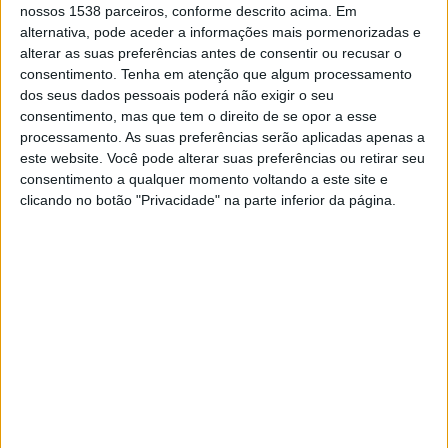
nossos 1538 parceiros, conforme descrito acima. Em
DADOS ESTATÍSTICOS DA EQUIPE AD MARCO 09 NA
alternativa, pode aceder a informações mais pormenorizadas e
TELEVISÃO EM PORTUGAL
alterar as suas preferências antes de consentir ou recusar o
consentimento.
Tenha em atenção que algum processamento
Até a data de hoje
08/08/2026
e desde que este site coleta os dados
dos seus dados pessoais poderá não exigir o seu
estatísticos de quando e onde são televisionados os jogos de
Futebol
da
consentimento, mas que tem o direito de se opor a esse
equipe
AD Marco 09
em
Portugal
, que foi em
08/09/2024
, podemos
processamento. As suas preferências serão aplicadas apenas a
fornecer os seguintes dados:
este website. Você pode alterar suas preferências ou retirar seu
consentimento a qualquer momento voltando a este site e
13
clicando no botão "Privacidade" na parte inferior da página.
PARTIDOS TELEVISADOS
13 partidos em aberto
100%
0 partidos pagos
0%
ÚLTIMA PARTIDA EM ABERTO
AD Marco 09 - Paredes
14/02/2026 Liga 3 por Canal 11