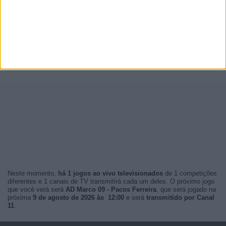
Neste momento,
há 1 jogos ao vivo televisionados
de 1 competições
diferentes e 1 canais de TV transmitirá cada um deles. O próximo jogo
que você verá será
AD Marco 09 - Pacos Ferreira
, que será jogado na
próxima
9 de agosto de 2026 às 12:00
e será
transmitido por Canal
11
.