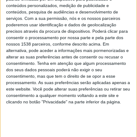
AEK Athens FC
conteúdos personalizados, medição de publicidade e
Rayo Vallecano
conteúdos, pesquisa de audiências e desenvolvimento de
DAZN 4
serviços.
Com a sua permissão, nós e os nossos parceiros
poderemos usar identificação e dados de geolocalização
precisos através da procura de dispositivos. Poderá clicar para
Quinta-feira, 09/04/2026
consentir o processamento por nossa parte e pela parte dos
17:45
Conference League
nossos 1538 parceiros, conforme descrito acima. Em
1/4 Final
alternativa, pode aceder a informações mais pormenorizadas e
alterar as suas preferências antes de consentir ou recusar o
Rayo Vallecano
consentimento.
Tenha em atenção que algum processamento
AEK Athens FC
dos seus dados pessoais poderá não exigir o seu
consentimento, mas que tem o direito de se opor a esse
DAZN 1
processamento. As suas preferências serão aplicadas apenas a
este website. Você pode alterar suas preferências ou retirar seu
Quinta-feira, 19/03/2026
consentimento a qualquer momento voltando a este site e
clicando no botão "Privacidade" na parte inferior da página.
17:45
Conference League
1/8 Final
AEK Athens FC
Celje
Canal a confirmar