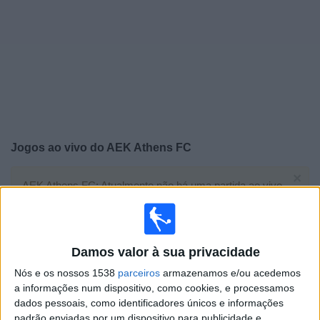
Widget
Jogos ao vivo do
AEK Athens FC
×
AEK Athens FC: Atualmente não há uma partida ao vivo
na TV. Você pode verificar o histórico de jogos
previamente emitidos.
Damos valor à sua privacidade
Quinta-feira, 16/04/2026
Nós e os nossos 1538
parceiros
armazenamos e/ou acedemos
20:00
Conference League
a informações num dispositivo, como cookies, e processamos
1/4 Final
dados pessoais, como identificadores únicos e informações
padrão enviadas por um dispositivo para publicidade e