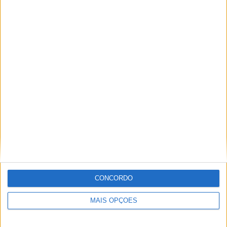
TOTAL
MÁXIMO
TOTAL
2
3
7
COMPETIÇÕES
VS Crystal
RIVAIS
Palace
RANKING POR EQUIPES
Crystal Palace
3 (30%)
Fenerbahce
2 (20%)
Maccabi Tel Aviv
1 (10%)
Partizan Beograd
1 (10%)
West Ham
1 (10%)
Ver ranking completo
RANKING POR COMPETIÇÕES
CONCORDO
Conference League
7 (70%)
Europa League
3 (30%)
MAIS OPÇÕES
Ver ranking completo