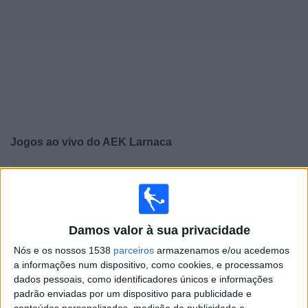
Widget
Jogos ao vivo do
AEK Larnaca
×
AEK Larnaca: Atualmente não há uma partida ao vivo
na TV. Você pode verificar o histórico de jogos
previamente emitidos.
Damos valor à sua privacidade
Quinta-feira, 23/07/2026
Nós e os nossos 1538
parceiros
armazenamos e/ou acedemos
a informações num dispositivo, como cookies, e processamos
17:30
Conference League
dados pessoais, como identificadores únicos e informações
padrão enviadas por um dispositivo para publicidade e
AEK Larnaca