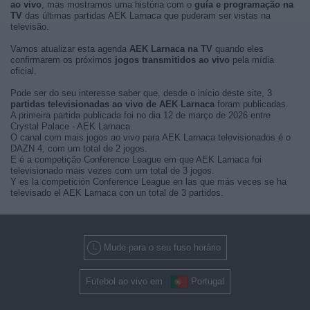
ao vivo
, mas mostramos uma história com o
guía e programação na
TV
das últimas partidas AEK Larnaca que puderam ser vistas na
televisão.
Vamos atualizar esta agenda
AEK Larnaca na TV
quando eles
confirmarem os próximos
jogos transmitidos ao vivo
pela mídia
oficial.
Pode ser do seu interesse saber que, desde o início deste site, 3
partidas televisionadas ao vivo de AEK Larnaca
foram publicadas.
A primeira partida publicada foi no dia 12 de março de 2026 entre
Crystal Palace - AEK Larnaca.
O canal com mais jogos ao vivo para AEK Larnaca televisionados é o
DAZN 4, com um total de 2 jogos.
E é a competição Conference League em que AEK Larnaca foi
televisionado mais vezes com um total de 3 jogos.
Y es la competición Conference League en las que más veces se ha
televisado el AEK Larnaca con un total de 3 partidos.
Mude para o seu fuso horário
Futebol ao vivo em
Portugal