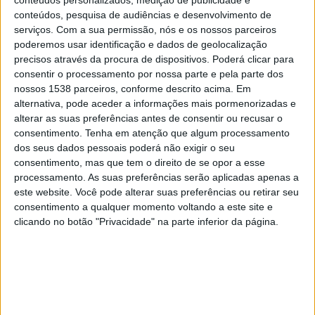
conteúdos personalizados, medição de publicidade e
Beitar Jerusalem
conteúdos, pesquisa de audiências e desenvolvimento de
OneFootball PPV
serviços.
Com a sua permissão, nós e os nossos parceiros
poderemos usar identificação e dados de geolocalização
Quinta-feira, 19/03/2026
precisos através da procura de dispositivos. Poderá clicar para
consentir o processamento por nossa parte e pela parte dos
17:45
Conference League
nossos 1538 parceiros, conforme descrito acima. Em
1/8 Final
alternativa, pode aceder a informações mais pormenorizadas e
alterar as suas preferências antes de consentir ou recusar o
AEK Larnaca
consentimento.
Tenha em atenção que algum processamento
Crystal Palace
dos seus dados pessoais poderá não exigir o seu
DAZN 4
consentimento, mas que tem o direito de se opor a esse
processamento. As suas preferências serão aplicadas apenas a
este website. Você pode alterar suas preferências ou retirar seu
Quinta-feira, 12/03/2026
consentimento a qualquer momento voltando a este site e
20:00
Conference League
clicando no botão "Privacidade" na parte inferior da página.
1/8 Final
Crystal Palace
AEK Larnaca
DAZN 4