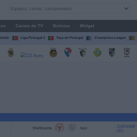
tos
Canais de TV
Notícias
Widget
etclic
Liga Portugal 2
Taça de Portugal
Champions League
OneFootball
Shelbourne
Ajax
PPV