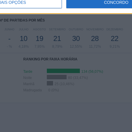
AIS OPÇÕES
CONCORDO
04%
15,06%
1,67%
19,67%
46,03%
Nº DE PARTIDAS POR MÊS
JUNHO
JULHO
AGOSTO
SETEMBRO
OUTUBRO
NOVEMBRO
DEZEMBRO
-
10
19
21
30
28
22
%
- %
4,18%
7,95%
8,79%
12,55%
11,72%
9,21%
RANKING POR FAIXA HORÁRIA
Tarde
134 (56,07%)
Noite
80 (33,47%)
Manhã
25 (10,46%)
Madrugada
0 (0%)