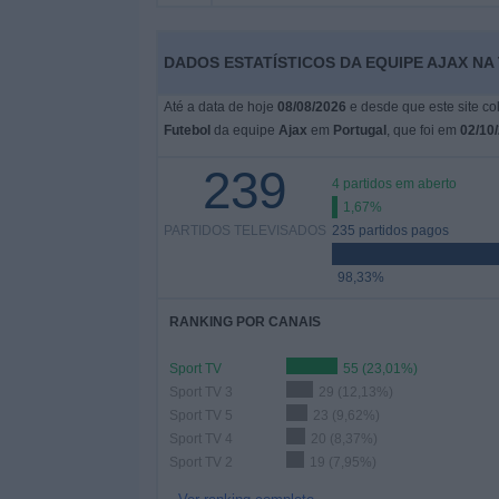
Widget
DADOS ESTATÍSTICOS DA EQUIPE AJAX N
Até a data de hoje
08/08/2026
e desde que este site co
Futebol
da equipe
Ajax
em
Portugal
, que foi em
02/10
239
4 partidos em aberto
1,67%
PARTIDOS TELEVISADOS
235 partidos pagos
98,33%
RANKING POR CANAIS
Sport TV
55 (23,01%)
Sport TV 3
29 (12,13%)
Sport TV 5
23 (9,62%)
Sport TV 4
20 (8,37%)
Sport TV 2
19 (7,95%)