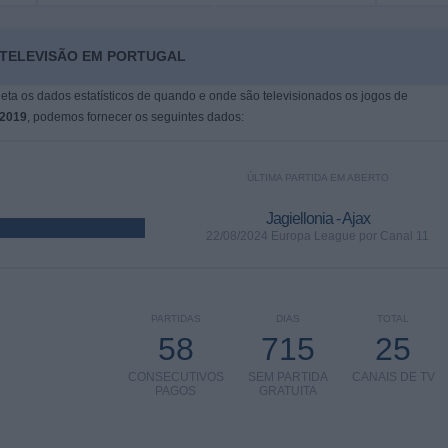
A TELEVISÃO EM PORTUGAL
leta os dados estatísticos de quando e onde são televisionados os jogos de
/2019
, podemos fornecer os seguintes dados:
ÚLTIMA PARTIDA EM ABERTO
Jagiellonia - Ajax
22/08/2024 Europa League por Canal 11
PARTIDAS
DIAS
TOTAL
58
715
25
CONSECUTIVOS
SEM PARTIDA
CANAIS DE TV
PAGOS
GRATUITA