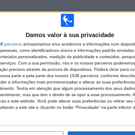
TOTAL
MÁXIMO
TOTAL
7
12
63
Damos valor à sua privacidade
COMPETIÇÕES
VS Sparta
RIVAIS
Rotterdam
38
parceiros
armazenamos e/ou acedemos a informações num dispositi
essoais, como identificadores únicos e informações padrão enviadas 
RANKING POR COMPETIÇÕES
conteúdos personalizados, medição de publicidade e conteúdos, pesqui
serviços.
Com a sua permissão, nós e os nossos parceiros poderemos 
Campeonato Holandês
168 (70,29%)
ção precisos através da procura de dispositivos. Poderá clicar para co
Champions League
29 (12,13%)
ossa parte e pela parte dos nossos 1538 parceiros, conforme descrit
Europa League
23 (9,62%)
eder a informações mais pormenorizadas e alterar as suas preferência
Amigável
12 (5,02%)
timento.
Tenha em atenção que algum processamento dos seus dados
Conference League
5 (2,09%)
nsentimento, mas que tem o direito de se opor a esse processamento. A
Ver ranking completo
as a este website. Você pode alterar suas preferências ou retirar seu
tando a este site e clicando no botão "Privacidade" na parte inferior 
 PARTIDAS POR DIA DA SEMANA
-FEIRA
QUINTA-FEIRA
SEXTA-FEIRA
SÁBADO
DOMINGO
4
36
4
47
110