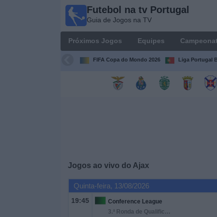
Futebol na tv Portugal
Futebol
Guia de Jogos na TV
na tv
Portugal
Próximos Jogos
Equipes
Campeona
Guia de
Jogos na TV
FIFA Copa do Mondo 2026
Liga Portugal B
Próximos
Jogos
Equipes
Campeonatos
Jogos ao vivo do
Ajax
Canais
de
Quinta-feira, 13/08/2026
TV
19:45
Conference League
3.ª Ronda de Qualificação
Notícias