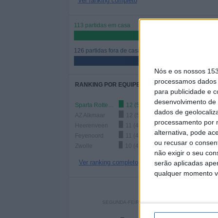
Ver ranking completo
113 partidas em casa
47,28%
126 partidas fora de casa
52,72%
Nós e os nossos 15
processamos dados p
RANKING POR EQUIPES
para publicidade e 
desenvolvimento de 
Sparta Rotterdam
12 (5,02%)
dados de geolocaliza
AZ Alkmaar
12 (5,02%)
processamento por n
Heerenveen
11 (4,6%)
alternativa, pode ac
Feyenoord
11 (4,6%)
ou recusar o consen
Zwolle
10 (4,18%)
não exigir o seu co
Ver ranking completo
serão aplicadas apen
qualquer momento vol
Nº DE
SEGUNDA-FEIRA
TERÇA-FEIRA
QUARTA
-
18
2