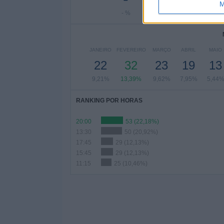
M
- %
7,53%
10,
JANEIRO
FEVEREIRO
MARÇO
ABRIL
MAIO
22
32
23
19
13
9,21%
13,39%
9,62%
7,95%
5,44
RANKING POR HORAS
20:00
53 (22,18%)
13:30
50 (20,92%)
17:45
29 (12,13%)
15:45
29 (12,13%)
11:15
25 (10,46%)