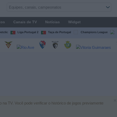
tos
Canais de TV
Notícias
Widget
etclic
Liga Portugal 2
Taça de Portugal
Champions League
×
o na TV. Você pode verificar o histórico de jogos previamente