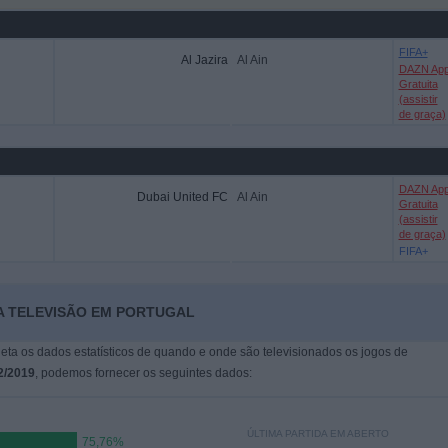
FIFA+
Al Jazira
Al Ain
DAZN Ap
Gratuita
(assistir
de graça)
DAZN Ap
Dubai United FC
Al Ain
Gratuita
(assistir
de graça)
FIFA+
NA TELEVISÃO EM PORTUGAL
leta os dados estatísticos de quando e onde são televisionados os jogos de
2/2019
, podemos fornecer os seguintes dados:
ÚLTIMA PARTIDA EM ABERTO
75,76%