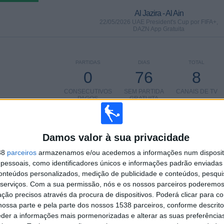
Al Jazira - Al Ain
22/05/2026 UAE President's Cup por FIFA+,
DAZN App Gratuita
PARTIDAS
DIAS
TOTAL
0
76
8
CONSECUTIVOS
SEM PARTIDA
CANAIS DE TV
PAGOS
GRATUITA
Damos valor à sua privacidade
38
parceiros
armazenamos e/ou acedemos a informações num dispositi
TOTAL
MÁXIMO
TOTAL
essoais, como identificadores únicos e informações padrão enviadas 
6
3
25
conteúdos personalizados, medição de publicidade e conteúdos, pesqui
serviços.
Com a sua permissão, nós e os nossos parceiros poderemos 
COMPETIÇÕES
VS Pakhtakor
RIVAIS
ção precisos através da procura de dispositivos. Poderá clicar para co
ossa parte e pela parte dos nossos 1538 parceiros, conforme descrit
RANKING POR COMPETIÇÕES
eder a informações mais pormenorizadas e alterar as suas preferência