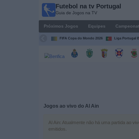
Futebol na tv Portugal
Futebol
Guia de Jogos na TV
na tv
Portugal
Próximos Jogos
Equipes
Campeona
Guia de
Jogos na TV
FIFA Copa do Mondo 2026
Liga Portugal B
Próximos
Jogos
Equipes
Campeonatos
Jogos ao vivo do
Al Ain
Canais
de
TV
Al Ain: Atualmente não há uma partida ao viv
emitidos.
Notícias