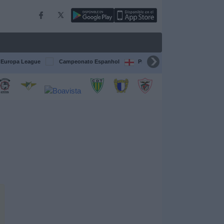
Europa League
Campeonato Espanhol
Premier League
Liga itali