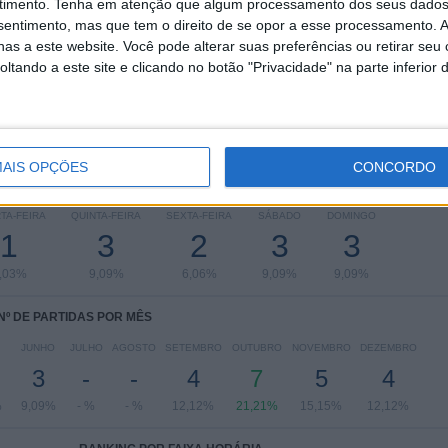
timento.
Tenha em atenção que algum processamento dos seus dados
AFC Champions League
18 (54,55%)
nsentimento, mas que tem o direito de se opor a esse processamento. A
UAE President's Cup
7 (21,21%)
as a este website. Você pode alterar suas preferências ou retirar seu
FIFA Copa do Mundo de Clubes
3 (9,09%)
tando a este site e clicando no botão "Privacidade" na parte inferior 
LaLiga Futures
2 (6,06%)
FIFA Intercontinental Cup
2 (6,06%)
Ver ranking completo
AIS OPÇÕES
CONCORDO
 PARTIDAS POR DIA DA SEMANA
TA-FEIRA
QUINTA-FEIRA
SEXTA-FEIRA
SÁBADO
DOMINGO
1
3
2
3
3
,03%
9,09%
6,06%
9,09%
9,09%
Nº DE PARTIDAS POR MÊS
JUNHO
JULHO
AGOSTO
SETEMBRO
OUTUBRO
NOVEMBRO
DEZEMBRO
3
-
-
4
7
5
4
%
9,09%
- %
- %
12,12%
21,21%
15,15%
12,12%