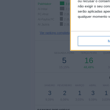
ou recusar o consen
Pakhtakor
3 (9,09%)
não exigir o seu co
Al Hilal
3 (9,09%)
serão aplicadas apen
FC Ahal
2 (6,06%)
qualquer momento vol
Al-Fayha FC
2 (6,06%)
Al Jazira
2 (6,06%)
Ver ranking completo
M
Nº DE
SEGUNDA-FEIRA
TERÇA-FEIRA
QUAR
5
16
15,15%
48,48%
3
JANEIRO
FEVEREIRO
MARÇO
ABRIL
MAIO
3
2
1
3
1
9,09%
6,06%
3,03%
9,09%
3,03