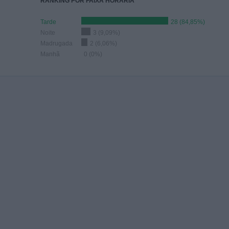
RANKING POR FAIXA HORÁRIA
Tarde
28 (84,85%)
Noite
3 (9,09%)
Madrugada
2 (6,06%)
Manhã
0 (0%)