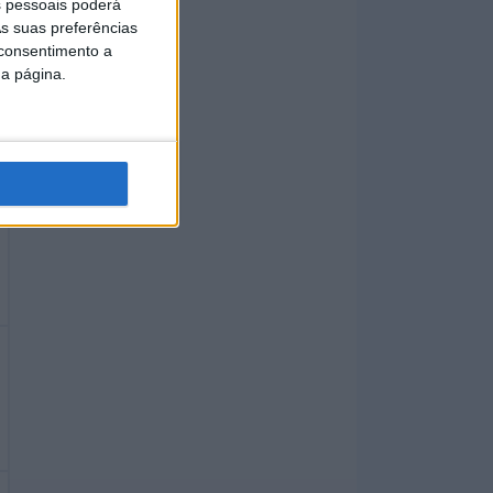
 pessoais poderá
s suas preferências
 consentimento a
da página.