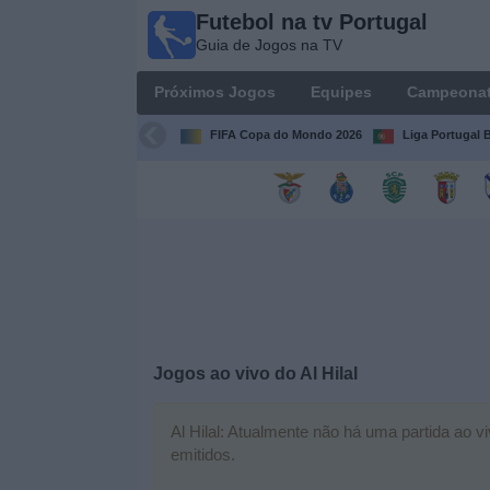
Futebol na tv Portugal
Futebol
Guia de Jogos na TV
na tv
Portugal
Próximos Jogos
Equipes
Campeona
Guia de
Jogos na TV
FIFA Copa do Mondo 2026
Liga Portugal B
Próximos
Jogos
Equipes
Campeonatos
Jogos ao vivo do
Al Hilal
Canais
de
TV
Al Hilal: Atualmente não há uma partida ao v
emitidos.
Notícias