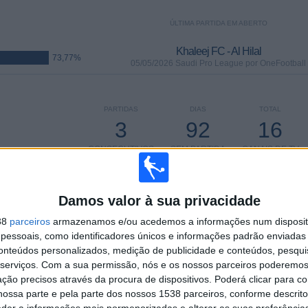
ÚLTIMA PARTIDA EM ABERTO
Khaleej FC - Al Hilal
73,77%
05/05/2026 Saudi Pro League por OneFootball
PARTIDAS
DIAS
TOTAL
3
92
16
CONSECUTIVOS
SEM PARTIDA
CANAIS DE TV
PAGOS
GRATUITA
Damos valor à sua privacidade
38
parceiros
armazenamos e/ou acedemos a informações num dispositi
essoais, como identificadores únicos e informações padrão enviadas 
TOTAL
MÁXIMO
TOTAL
conteúdos personalizados, medição de publicidade e conteúdos, pesqui
6
8
43
serviços.
Com a sua permissão, nós e os nossos parceiros poderemos 
ção precisos através da procura de dispositivos. Poderá clicar para co
COMPETIÇÕES
VS Al Ahli
RIVAIS
ossa parte e pela parte dos nossos 1538 parceiros, conforme descrit
eder a informações mais pormenorizadas e alterar as suas preferência