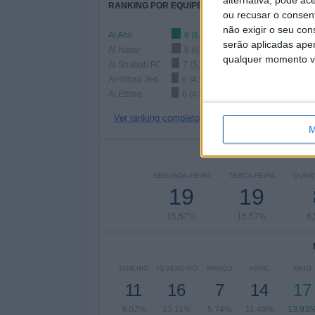
RANKING POR EQUIPES
ou recusar o consen
não exigir o seu co
Al Ahli
8 (6,56%)
serão aplicadas apen
Al Nassr
8 (6,56%)
qualquer momento vol
Al Shabab FC
7 (5,74%)
Al-Ittihad Jeddah Club
6 (4,92%)
Al Ettifaq
6 (4,92%)
Ver ranking completo
M
Nº DE
SEGUNDA-FEIRA
TERÇA-FEIRA
QUART
19
19
15,57%
15,57%
6
JANEIRO
FEVEREIRO
MARÇO
ABRIL
MAIO
11
16
7
14
17
9,02%
13,11%
5,74%
11,48%
13,93