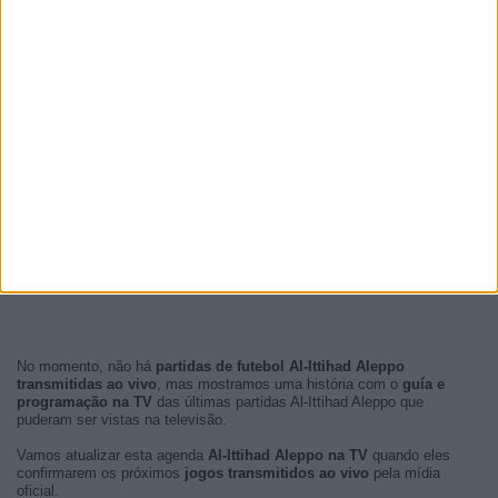
No momento, não há
partidas de futebol Al-Ittihad Aleppo
transmitidas ao vivo
, mas mostramos uma história com o
guía e
programação na TV
das últimas partidas Al-Ittihad Aleppo que
puderam ser vistas na televisão.
Vamos atualizar esta agenda
Al-Ittihad Aleppo na TV
quando eles
confirmarem os próximos
jogos transmitidos ao vivo
pela mídia
oficial.