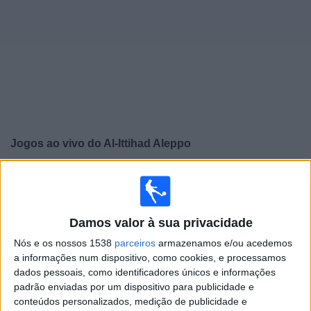
Widget
Jogos ao vivo do
Al-Ittihad Aleppo
×
Al-Ittihad Aleppo: Atualmente não há uma partida ao vivo
na TV. Você pode verificar o histórico de jogos
previamente emitidos.
Damos valor à sua privacidade
Nós e os nossos 1538
parceiros
armazenamos e/ou acedemos
Segunda-feira, 11/12/2023
a informações num dispositivo, como cookies, e processamos
16:00
AFC Cup
dados pessoais, como identificadores únicos e informações
Fase de grupos
padrão enviadas por um dispositivo para publicidade e
conteúdos personalizados, medição de publicidade e