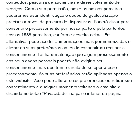
Al Kahraba
conteúdos, pesquisa de audiências e desenvolvimento de
serviços.
Com a sua permissão, nós e os nossos parceiros
Al-Ittihad Aleppo
poderemos usar identificação e dados de geolocalização
The AFC Hub YouTube
precisos através da procura de dispositivos. Poderá clicar para
consentir o processamento por nossa parte e pela parte dos
Terça-feira, 28/11/2023
nossos 1538 parceiros, conforme descrito acima. Em
alternativa, pode aceder a informações mais pormenorizadas e
18:00
AFC Cup
alterar as suas preferências antes de consentir ou recusar o
Fase de grupos
consentimento.
Tenha em atenção que algum processamento
dos seus dados pessoais poderá não exigir o seu
Al-Ittihad Aleppo
consentimento, mas que tem o direito de se opor a esse
Al Wehdat
processamento. As suas preferências serão aplicadas apenas a
The AFC Hub YouTube
este website. Você pode alterar suas preferências ou retirar seu
consentimento a qualquer momento voltando a este site e
Terça-feira, 07/11/2023
clicando no botão "Privacidade" na parte inferior da página.
16:00
AFC Cup
Fase de grupos
Kuwait SC
Al-Ittihad Aleppo
The AFC Hub YouTube