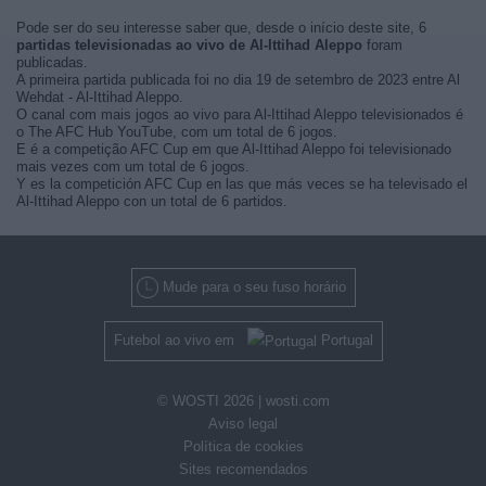
Pode ser do seu interesse saber que, desde o início deste site, 6
partidas televisionadas ao vivo de Al-Ittihad Aleppo
foram
publicadas.
A primeira partida publicada foi no dia 19 de setembro de 2023 entre Al
Wehdat - Al-Ittihad Aleppo.
O canal com mais jogos ao vivo para Al-Ittihad Aleppo televisionados é
o The AFC Hub YouTube, com um total de 6 jogos.
E é a competição AFC Cup em que Al-Ittihad Aleppo foi televisionado
mais vezes com um total de 6 jogos.
Y es la competición AFC Cup en las que más veces se ha televisado el
Al-Ittihad Aleppo con un total de 6 partidos.
Mude para o seu fuso horário
Futebol ao vivo em
Portugal
© WOSTI 2026 |
wosti.com
Aviso legal
Política de cookies
Sites recomendados