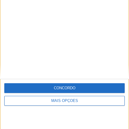
1
2
3
COMPETIÇÕES
VS Al Wehdat
RIVAIS
RANKING POR EQUIPES
Al Wehdat
2 (33,33%)
Kuwait SC
2 (33,33%)
Al Kahraba
2 (33,33%)
Ver ranking completo
RANKING POR COMPETIÇÕES
AFC Cup
6 (100%)
CONCORDO
Ver ranking completo
MAIS OPÇÕES
Nº DE PARTIDAS POR DIA DA SEMANA
SEGUNDA-FEIRA
TERÇA-FEIRA
QUARTA-FEIRA
QUINTA-FEIRA