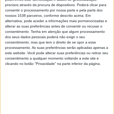
Al Nassr
precisos através da procura de dispositivos. Poderá clicar para
Canal 11
consentir o processamento por nossa parte e pela parte dos
nossos 1538 parceiros, conforme descrito acima. Em
alternativa, pode aceder a informações mais pormenorizadas e
DADOS ESTATÍSTICOS DA EQUIPE AL WASL NA
alterar as suas preferências antes de consentir ou recusar o
TELEVISÃO EM PORTUGAL
consentimento.
Tenha em atenção que algum processamento
dos seus dados pessoais poderá não exigir o seu
Até a data de hoje
06/08/2026
e desde que este site coleta os dados
consentimento, mas que tem o direito de se opor a esse
estatísticos de quando e onde são televisionados os jogos de
Futebol
da
processamento. As suas preferências serão aplicadas apenas a
equipe
Al Wasl
em
Portugal
, que foi em
17/09/2024
, podemos fornecer os
este website. Você pode alterar suas preferências ou retirar seu
seguintes dados:
consentimento a qualquer momento voltando a este site e
clicando no botão "Privacidade" na parte inferior da página.
13
PARTIDOS TELEVISADOS
9 partidos em aberto
69,23%
4 partidos pagos
30,77%
ÚLTIMA PARTIDA EM ABERTO