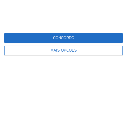
Ver ranking completo
Nº DE PARTIDAS POR DIA DA SEMANA
SEGUNDA-FEIRA
TERÇA-FEIRA
QUARTA-FEIRA
QUINTA-FEIRA
CONCORDO
4
3
2
-
MAIS OPÇÕES
30,77%
23,08%
15,38%
- %
SEXTA-FEIRA
SÁBADO
DOMINGO
1
-
3
7,69%
- %
23,08%
Nº DE PARTIDAS POR MÊS
JANEIRO
FEVEREIRO
MARÇO
ABRIL
MAIO
JUNHO
JULHO
AGOSTO
1
2
-
2
-
-
-
-
7,69%
15,38%
- %
15,38%
- %
- %
- %
- %
SETEMBRO
OUTUBRO
NOVEMBRO
DEZEMBRO