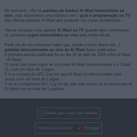
No momento, não há
partidas de futebol Al Wasl transmitidas ao
vivo
, mas mostramos uma história com o
guía e programação na TV
das últimas partidas Al Wasl que puderam ser vistas na televisão.
Vamos atualizar esta agenda
Al Wasl na TV
quando eles confirmarem
os próximos
jogos transmitidos ao vivo
pela mídia oficial.
Pode ser do seu interesse saber que, desde o início deste site, 1
partidas televisionadas ao vivo de Al Wasl
foram publicadas.
A primeira partida publicada foi no dia 19 de abril de 2026 entre Al Wasl
- Al Nassr.
O canal com mais jogos ao vivo para Al Wasl televisionados é o Canal
11, com um total de 1 jogos.
E é a competição AFC Cup em que Al Wasl foi televisionado mais
vezes com um total de 1 jogos.
Y es la competición AFC Cup en las que más veces se ha televisado el
Al Wasl con un total de 1 partidos.
Mude para o seu fuso horário
Futebol ao vivo em
Portugal