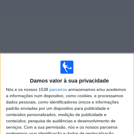
Widget
Jogos ao vivo do
Al Wasl
×
Al Wasl: Atualmente não há uma partida ao vivo na TV.
Damos valor à sua privacidade
Você pode verificar o histórico de jogos previamente
Nós e os nossos 1538
parceiros
armazenamos e/ou acedemos
emitidos.
a informações num dispositivo, como cookies, e processamos
dados pessoais, como identificadores únicos e informações
Domingo, 19/04/2026
padrão enviadas por um dispositivo para publicidade e
conteúdos personalizados, medição de publicidade e
15:00
AFC Cup
conteúdos, pesquisa de audiências e desenvolvimento de
serviços.
Com a sua permissão, nós e os nossos parceiros
Al Wasl
poderemos usar identificação e dados de geolocalização