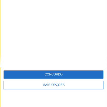
RANKING POR EQUIPES
Valencia
12 (5,24%)
Barcelona
12 (5,24%)
Sevilla
12 (5,24%)
Real Madrid
12 (5,24%)
Betis
12 (5,24%)
Ver ranking completo
RANKING POR COMPETIÇÕES
Campeonato Espanhol
209 (91,27%)
LaLiga Hypermotion
17 (7,42%)
CONCORDO
Copa del Rey
2 (0,87%)
Amigável
1 (0,44%)
MAIS OPÇÕES
Ver ranking completo
Nº DE PARTIDAS POR DIA DA SEMANA