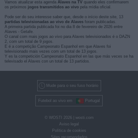
Vamos atualizar esta agenda
Alaves na TV
quando eles confirmarem
os próximos
jogos transmitidos ao vivo
pela mídia oficial.
Pode ser do seu interesse saber que, desde o início deste site, 13
partidas televisionadas ao vivo de Alaves
foram publicadas.
A primeira partida publicada foi no dia 8 de fevereiro de 2026 entre
Alaves - Getafe.
O canal com mais jogos ao vivo para Alaves televisionados é o DAZN
2, com um total de 9 jogos.
E é a competição Campeonato Espanhol em que Alaves foi
televisionado mais vezes com um total de 13 jogos.
Y es la competición Campeonato Espanhol en las que más veces se ha
televisado el Alaves con un total de 13 partidos.
Mude para o seu fuso horário
Futebol ao vivo em
Portugal
© WOSTI 2026 |
wosti.com
Aviso legal
Política de cookies
Sites recomendados