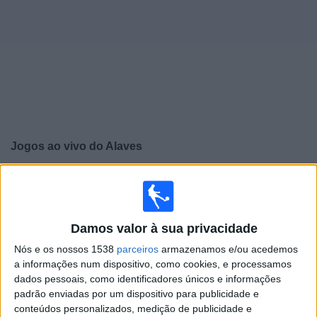
Widget
Jogos ao vivo do
Alaves
×
Alaves: Atualmente não há uma partida ao vivo na TV.
Você pode verificar o histórico de jogos previamente
emitidos.
Damos valor à sua privacidade
Nós e os nossos 1538
parceiros
armazenamos e/ou acedemos
Quarta-feira, 13/05/2026
a informações num dispositivo, como cookies, e processamos
20:30
Campeonato Espanhol
dados pessoais, como identificadores únicos e informações
padrão enviadas por um dispositivo para publicidade e
Alaves
conteúdos personalizados, medição de publicidade e