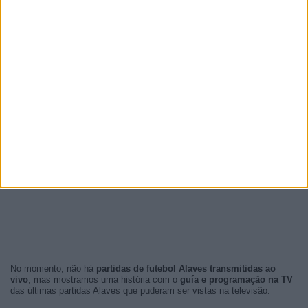
No momento, não há
partidas de futebol Alaves transmitidas ao
vivo
, mas mostramos uma história com o
guía e programação na TV
das últimas partidas Alaves que puderam ser vistas na televisão.