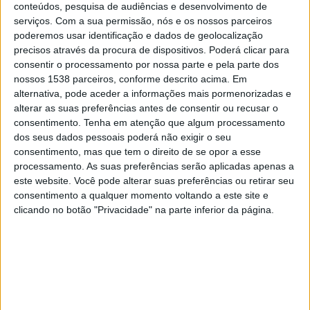
Barcelona
conteúdos, pesquisa de audiências e desenvolvimento de
serviços.
Com a sua permissão, nós e os nossos parceiros
DAZN 2
poderemos usar identificação e dados de geolocalização
precisos através da procura de dispositivos. Poderá clicar para
Sábado, 09/05/2026
consentir o processamento por nossa parte e pela parte dos
nossos 1538 parceiros, conforme descrito acima. Em
13:00
Campeonato Espanhol
alternativa, pode aceder a informações mais pormenorizadas e
alterar as suas preferências antes de consentir ou recusar o
Elche
consentimento.
Tenha em atenção que algum processamento
Alaves
dos seus dados pessoais poderá não exigir o seu
DAZN 2
consentimento, mas que tem o direito de se opor a esse
processamento. As suas preferências serão aplicadas apenas a
Sábado, 02/05/2026
este website. Você pode alterar suas preferências ou retirar seu
consentimento a qualquer momento voltando a este site e
17:30
Campeonato Espanhol
clicando no botão "Privacidade" na parte inferior da página.
Alaves
Ath Bilbao
DAZN 2
Mais días