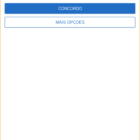
SEXTA-FEIRA
SÁBADO
DOMINGO
CONCORDO
2
-
-
MAIS OPÇÕES
100%
- %
- %
Nº DE PARTIDAS POR MÊS
JANEIRO
FEVEREIRO
MARÇO
ABRIL
MAIO
JUNHO
JULHO
AGOSTO
-
-
-
-
-
2
-
-
- %
- %
- %
- %
- %
100%
- %
- %
SETEMBRO
OUTUBRO
NOVEMBRO
DEZEMBRO
-
-
-
-
- %
- %
- %
- %
RANKING POR HORAS
18:30
1 (50%)
17:00
1 (50%)
RANKING POR FAIXA HORÁRIA