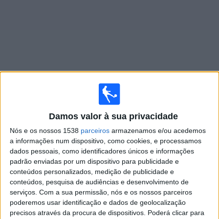
Widget
Jogos ao vivo do
Alavés Academy
Damos valor à sua privacidade
×
Alavés Academy: Atualmente não há uma partida ao
Nós e os nossos 1538
parceiros
armazenamos e/ou acedemos
vivo na TV. Você pode verificar o histórico de jogos
a informações num dispositivo, como cookies, e processamos
previamente emitidos.
dados pessoais, como identificadores únicos e informações
padrão enviadas por um dispositivo para publicidade e
conteúdos personalizados, medição de publicidade e
Sexta-feira, 05/06/2026
conteúdos, pesquisa de audiências e desenvolvimento de
18:30
LaLiga Futures
serviços.
Com a sua permissão, nós e os nossos parceiros
Fase de grupos
poderemos usar identificação e dados de geolocalização
precisos através da procura de dispositivos. Poderá clicar para