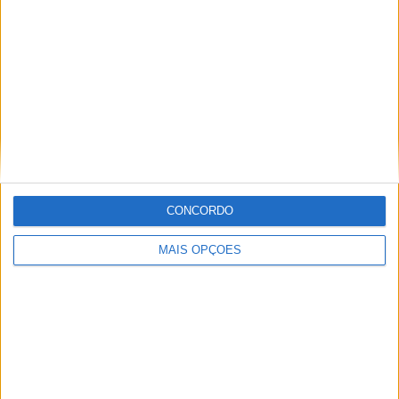
FC Cartagena SAD
2 (6,25%)
Ver ranking completo
RANKING POR COMPETIÇÕES
LaLiga Hypermotion
29 (90,62%)
Copa del Rey
3 (9,38%)
Ver ranking completo
CONCORDO
Nº DE PARTIDAS POR DIA DA SEMANA
MAIS OPÇÕES
SEGUNDA-FEIRA
TERÇA-FEIRA
QUARTA-FEIRA
QUINTA-FEIRA
6
2
3
2
18,75%
6,25%
9,38%
6,25%
SEXTA-FEIRA
SÁBADO
DOMINGO
11
2
6
34,38%
6,25%
18,75%