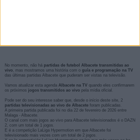
No momento, não há
partidas de futebol Albacete transmitidas ao
vivo
, mas mostramos uma história com o
guía e programação na TV
das últimas partidas Albacete que puderam ser vistas na televisão.
Vamos atualizar esta agenda
Albacete na TV
quando eles confirmarem
os próximos
jogos transmitidos ao vivo
pela mídia oficial.
Pode ser do seu interesse saber que, desde o início deste site, 2
partidas televisionadas ao vivo de Albacete
foram publicadas.
A primeira partida publicada foi no dia 22 de fevereiro de 2026 entre
Malaga - Albacete.
O canal com mais jogos ao vivo para Albacete televisionados é o DAZN
2, com um total de 1 jogos.
E é a competição LaLiga Hypermotion em que Albacete foi
televisionado mais vezes com um total de 2 jogos.