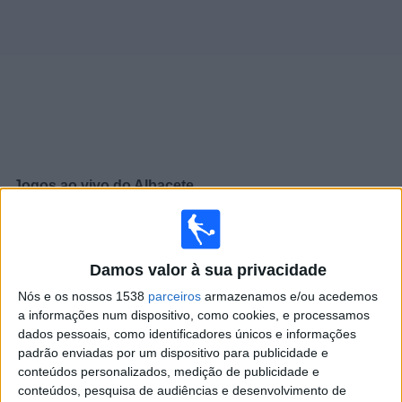
Widget
Jogos ao vivo do
Albacete
×
Albacete: Atualmente não há uma partida ao vivo na TV.
Você pode verificar o histórico de jogos previamente
Damos valor à sua privacidade
emitidos.
Nós e os nossos 1538
parceiros
armazenamos e/ou acedemos
a informações num dispositivo, como cookies, e processamos
Segunda-feira, 16/03/2026
dados pessoais, como identificadores únicos e informações
19:30
LaLiga Hypermotion
padrão enviadas por um dispositivo para publicidade e
conteúdos personalizados, medição de publicidade e
Albacete
conteúdos, pesquisa de audiências e desenvolvimento de