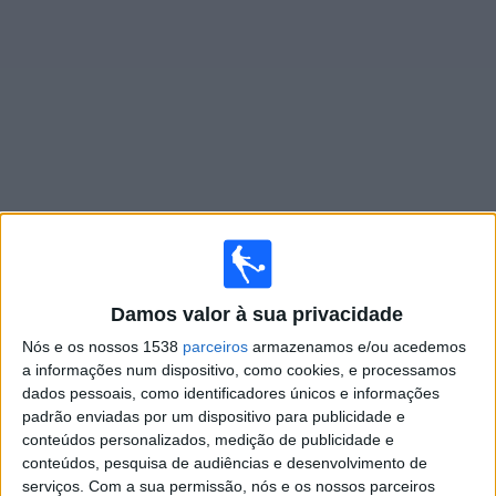
Widget
Jogos ao vivo do
Blackburn
×
Blackburn: Atualmente não há uma partida ao vivo na
TV. Você pode verificar o histórico de jogos previamente
Damos valor à sua privacidade
emitidos.
Nós e os nossos 1538
parceiros
armazenamos e/ou acedemos
a informações num dispositivo, como cookies, e processamos
dados pessoais, como identificadores únicos e informações
Sexta-feira, 17/04/2026
padrão enviadas por um dispositivo para publicidade e
20:00
Championship
conteúdos personalizados, medição de publicidade e
conteúdos, pesquisa de audiências e desenvolvimento de
Blackburn
serviços.
Com a sua permissão, nós e os nossos parceiros