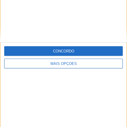
FA Cup
7 (17,07%)
Women’s Championship
6 (14,63%)
Amigável
1 (2,44%)
Copa da Liga Inglesa
1 (2,44%)
Ver ranking completo
Nº DE PARTIDAS POR DIA DA SEMANA
CONCORDO
SEGUNDA-FEIRA
TERÇA-FEIRA
QUARTA-FEIRA
QUINTA-FEIRA
4
3
3
1
MAIS OPÇÕES
9,76%
7,32%
7,32%
2,44%
SEXTA-FEIRA
SÁBADO
DOMINGO
7
13
10
17,07%
31,71%
24,39%
Nº DE PARTIDAS POR MÊS
JANEIRO
FEVEREIRO
MARÇO
ABRIL
MAIO
JUNHO
JULHO