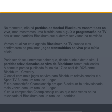
No momento, não há
partidas de futebol Blackburn transmitidas ao
vivo
, mas mostramos uma história com o
guía e programação na TV
das últimas partidas Blackburn que puderam ser vistas na televisão.
Vamos atualizar esta agenda
Blackburn na TV
quando eles
confirmarem os próximos
jogos transmitidos ao vivo
pela mídia
oficial.
Pode ser do seu interesse saber que, desde o início deste site, 1
partidas televisionadas ao vivo de Blackburn
foram publicadas.
A primeira partida publicada foi no dia 17 de abril de 2026 entre
Blackburn - Coventry.
O canal com mais jogos ao vivo para Blackburn televisionados é o
Sport TV 6, com um total de 1 jogos.
E é a competição Championship em que Blackburn foi televisionado
mais vezes com um total de 1 jogos.
Y es la competición Championship en las que más veces se ha
televisado el Blackburn con un total de 1 partidos.