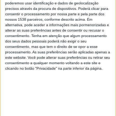
Coventry
poderemos usar identificação e dados de geolocalização
precisos através da procura de dispositivos. Poderá clicar para
Sport TV 6
consentir o processamento por nossa parte e pela parte dos
nossos 1538 parceiros, conforme descrito acima. Em
alternativa, pode aceder a informações mais pormenorizadas e
DADOS ESTATÍSTICOS DA EQUIPE BLACKBURN NA
alterar as suas preferências antes de consentir ou recusar o
TELEVISÃO EM PORTUGAL
consentimento.
Tenha em atenção que algum processamento
dos seus dados pessoais poderá não exigir o seu
Até a data de hoje
07/08/2026
e desde que este site coleta os dados
consentimento, mas que tem o direito de se opor a esse
estatísticos de quando e onde são televisionados os jogos de
Futebol
da
processamento. As suas preferências serão aplicadas apenas a
equipe
Blackburn
em
Portugal
, que foi em
29/12/2019
, podemos fornecer
este website. Você pode alterar suas preferências ou retirar seu
os seguintes dados:
consentimento a qualquer momento voltando a este site e
41
clicando no botão "Privacidade" na parte inferior da página.
PARTIDOS TELEVISADOS
9 partidos em aberto
21,95%
32 partidos pagos
78,05%
ÚLTIMA PARTIDA EM ABERTO