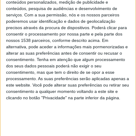
conteúdos personalizados, medição de publicidade e
Brentford
conteúdos, pesquisa de audiências e desenvolvimento de
DAZN 4
serviços.
Com a sua permissão, nós e os nossos parceiros
poderemos usar identificação e dados de geolocalização
Domingo, 17/05/2026
precisos através da procura de dispositivos. Poderá clicar para
consentir o processamento por nossa parte e pela parte dos
15:00
Premier League
nossos 1538 parceiros, conforme descrito acima. Em
alternativa, pode aceder a informações mais pormenorizadas e
Brentford
alterar as suas preferências antes de consentir ou recusar o
Crystal Palace
consentimento.
Tenha em atenção que algum processamento
DAZN 2
dos seus dados pessoais poderá não exigir o seu
consentimento, mas que tem o direito de se opor a esse
Sábado, 09/05/2026
processamento. As suas preferências serão aplicadas apenas a
este website. Você pode alterar suas preferências ou retirar seu
17:30
Premier League
consentimento a qualquer momento voltando a este site e
clicando no botão "Privacidade" na parte inferior da página.
Manchester City
Brentford
DAZN 1
Mais días