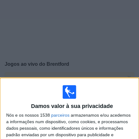
Widget
Jogos ao vivo do
Brentford
×
Brentford: Atualmente não há uma partida ao vivo na
TV. Você pode verificar o histórico de jogos previamente
emitidos.
Damos valor à sua privacidade
Domingo, 24/05/2026
Nós e os nossos 1538
parceiros
armazenamos e/ou acedemos
16:00
a informações num dispositivo, como cookies, e processamos
Premier League
dados pessoais, como identificadores únicos e informações
Liverpool
padrão enviadas por um dispositivo para publicidade e