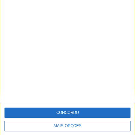
TOTAL
MÁXIMO
TOTAL
6
11
41
COMPETIÇÕES
VS Tottenham
RIVAIS
RANKING POR EQUIPES
Tottenham
11 (6,32%)
Arsenal
11 (6,32%)
Liverpool
10 (5,75%)
Manchester City
10 (5,75%)
Manchester Utd
10 (5,75%)
Ver ranking completo
RANKING POR COMPETIÇÕES
Premier League
126 (72,41%)
CONCORDO
Championship
28 (16,09%)
Copa da Liga Inglesa
7 (4,02%)
MAIS OPÇÕES
FA Cup
5 (2,87%)