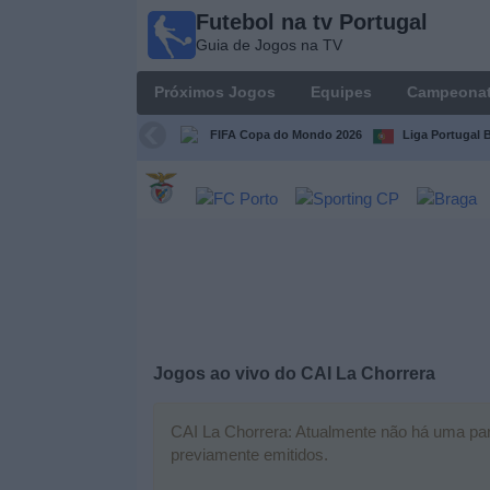
Futebol na tv Portugal
Futebol
Guia de Jogos na TV
na tv
Portugal
Próximos Jogos
Equipes
Campeona
Guia de
Jogos na TV
FIFA Copa do Mondo 2026
Liga Portugal B
Próximos
Jogos
Equipes
Campeonatos
Jogos ao vivo do
CAI La Chorrera
Canais
de
TV
CAI La Chorrera: Atualmente não há uma parti
previamente emitidos.
Notícias