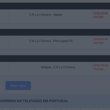
CONCACAF
CAI La Chorrera
Aguila
YouTube
CONCACAF
CAI La Chorrera
Port Layola FC
YouTube
CONCACAF
Antigua
CAI La Chorrera
YouTube
Mais días
 CHORRERA NA TELEVISÃO EM PORTUGAL