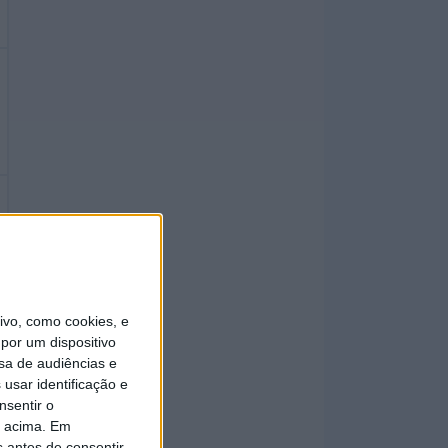
vo, como cookies, e
por um dispositivo
sa de audiências e
usar identificação e
nsentir o
o acima. Em
s antes de consentir