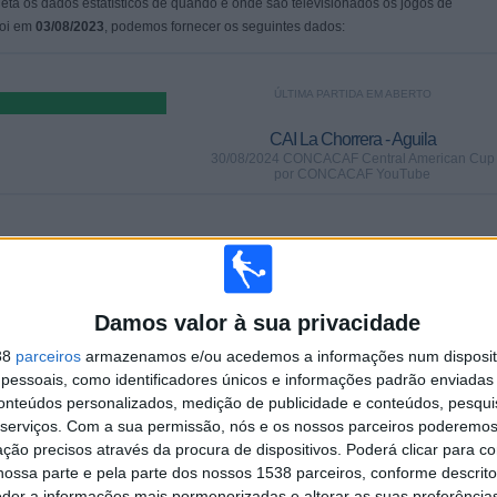
leta os dados estatísticos de quando e onde são televisionados os jogos de
foi em
03/08/2023
, podemos fornecer os seguintes dados:
ÚLTIMA PARTIDA EM ABERTO
CAI La Chorrera - Aguila
30/08/2024 CONCACAF Central American Cup
por CONCACAF YouTube
PARTIDAS
DIAS
TOTAL
0
706
1
CONSECUTIVOS
SEM PARTIDA
CANAIS DE TV
Damos valor à sua privacidade
PAGOS
GRATUITA
38
parceiros
armazenamos e/ou acedemos a informações num dispositi
essoais, como identificadores únicos e informações padrão enviadas 
TOTAL
MÁXIMO
TOTAL
conteúdos personalizados, medição de publicidade e conteúdos, pesqui
2
3
9
serviços.
Com a sua permissão, nós e os nossos parceiros poderemos 
ção precisos através da procura de dispositivos. Poderá clicar para co
COMPETIÇÕES
VS Esteli
RIVAIS
ossa parte e pela parte dos nossos 1538 parceiros, conforme descrit
eder a informações mais pormenorizadas e alterar as suas preferência