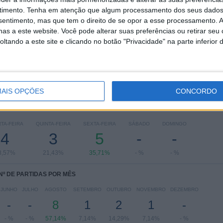
RANKING POR COMPETIÇÕES
timento.
Tenha em atenção que algum processamento dos seus dados
nsentimento, mas que tem o direito de se opor a esse processamento. A
CONCACAF Central American Cup
12 (85,71%)
as a este website. Você pode alterar suas preferências ou retirar seu
CONCACAF Liga dos Campeões
2 (14,29%)
tando a este site e clicando no botão "Privacidade" na parte inferior 
Ver ranking completo
AIS OPÇÕES
CONCORDO
 PARTIDAS POR DIA DA SEMANA
TA-FEIRA
QUINTA-FEIRA
SEXTA-FEIRA
SÁBADO
DOMINGO
4
3
5
-
-
8,57%
21,43%
35,71%
- %
- %
Nº DE PARTIDAS POR MÊS
JUNHO
JULHO
AGOSTO
SETEMBRO
OUTUBRO
NOVEMBRO
DEZEMBRO
-
-
8
1
2
1
-
- %
- %
57,14%
7,14%
14,29%
7,14%
- %