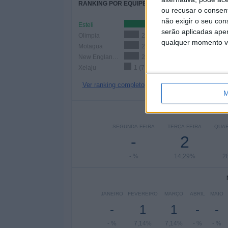
RANKING POR EQUIPES
ou recusar o consen
não exigir o seu co
Esteli
3 (21,43%)
serão aplicadas apen
Olimpia
2 (14,29%)
qualquer momento vol
Motagua
2 (14,29%)
New England Revolution
2 (14,29%)
Xelaju
1 (7,14%)
Ver ranking completo
M
Nº DE
SEGUNDA-FEIRA
TERÇA-FEIRA
QUAR
-
2
- %
14,29%
2
JANEIRO
FEVEREIRO
MARÇO
ABRIL
MAIO
-
1
1
-
-
- %
7,14%
7,14%
- %
- %