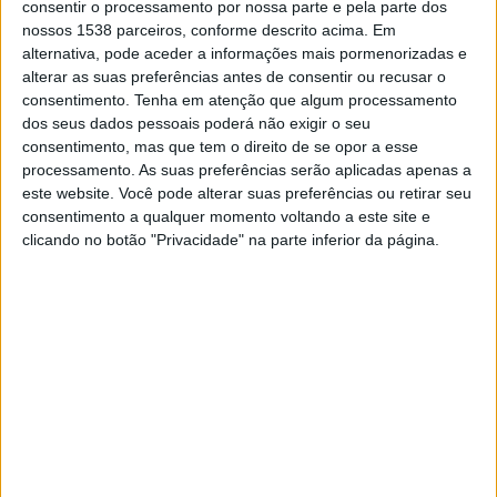
consentir o processamento por nossa parte e pela parte dos
nossos 1538 parceiros, conforme descrito acima. Em
DADOS ESTATÍSTICOS DA EQUIPE CARABOBO NA
alternativa, pode aceder a informações mais pormenorizadas e
TELEVISÃO EM PORTUGAL
alterar as suas preferências antes de consentir ou recusar o
Até a data de hoje
08/08/2026
e desde que este site coleta os dados
consentimento.
Tenha em atenção que algum processamento
estatísticos de quando e onde são televisionados os jogos de
Futebol
da
dos seus dados pessoais poderá não exigir o seu
equipe
Carabobo
em
Portugal
, que foi em
21/01/2020
, podemos fornecer
consentimento, mas que tem o direito de se opor a esse
os seguintes dados:
processamento. As suas preferências serão aplicadas apenas a
este website. Você pode alterar suas preferências ou retirar seu
134
consentimento a qualquer momento voltando a este site e
clicando no botão "Privacidade" na parte inferior da página.
PARTIDOS TELEVISADOS
11 partidos em aberto
8,21%
123 partidos pagos
91,79%
ÚLTIMA PARTIDA EM ABERTO
Carabobo - Trujillanos
04/08/2026 Liga FUTVE por LigaFUTVE App