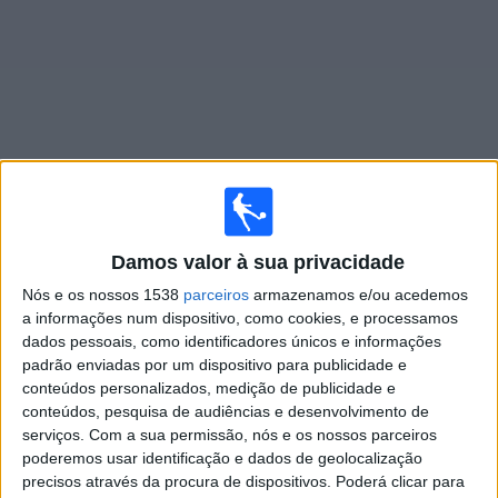
Widget
Jogos ao vivo do
Carabobo
Damos valor à sua privacidade
Jogos da hoje sábado, 08/08/2026
Nós e os nossos 1538
parceiros
armazenamos e/ou acedemos
21:00
Liga FUTVE
a informações num dispositivo, como cookies, e processamos
dados pessoais, como identificadores únicos e informações
padrão enviadas por um dispositivo para publicidade e
conteúdos personalizados, medição de publicidade e
Monagas
conteúdos, pesquisa de audiências e desenvolvimento de
Carabobo
serviços.
Com a sua permissão, nós e os nossos parceiros
poderemos usar identificação e dados de geolocalização
LigaFUTVE App
precisos através da procura de dispositivos. Poderá clicar para