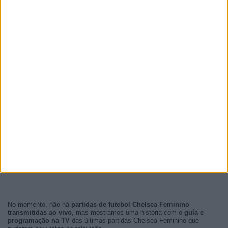
No momento, não há
partidas de futebol Chelsea Feminino
transmitidas ao vivo
, mas mostramos uma história com o
guía e
programação na TV
das últimas partidas Chelsea Feminino que