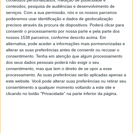
conteúdos, pesquisa de audiências e desenvolvimento de
Everton Feminino
serviços.
Com a sua permissão, nós e os nossos parceiros
Chelsea Feminino
poderemos usar identificação e dados de geolocalização
precisos através da procura de dispositivos. Poderá clicar para
Barclays Women's Super League YouTube
consentir o processamento por nossa parte e pela parte dos
nossos 1538 parceiros, conforme descrito acima. Em
Domingo, 15/02/2026
alternativa, pode aceder a informações mais pormenorizadas e
alterar as suas preferências antes de consentir ou recusar o
12:00
Women’s Super League
consentimento.
Tenha em atenção que algum processamento
dos seus dados pessoais poderá não exigir o seu
consentimento, mas que tem o direito de se opor a esse
processamento. As suas preferências serão aplicadas apenas a
Chelsea Feminino
este website. Você pode alterar suas preferências ou retirar seu
Liverpool Feminino
consentimento a qualquer momento voltando a este site e
Barclays Women's Super League YouTube
clicando no botão "Privacidade" na parte inferior da página.
DADOS ESTATÍSTICOS DA EQUIPE CHELSEA FEMININO NA
TELEVISÃO EM PORTUGAL
Até a data de hoje
08/08/2026
e desde que este site coleta os dados