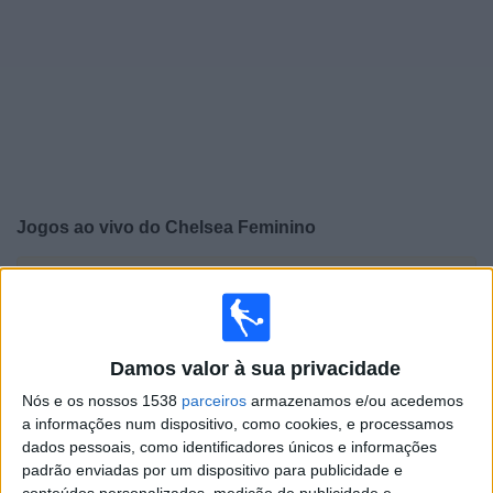
Widget
Jogos ao vivo do
Chelsea Feminino
×
Chelsea Feminino: Atualmente não há uma partida ao
vivo na TV. Você pode verificar o histórico de jogos
previamente emitidos.
Damos valor à sua privacidade
Domingo, 26/04/2026
Nós e os nossos 1538
parceiros
armazenamos e/ou acedemos
a informações num dispositivo, como cookies, e processamos
12:00
Women’s Super League
dados pessoais, como identificadores únicos e informações
padrão enviadas por um dispositivo para publicidade e
conteúdos personalizados, medição de publicidade e