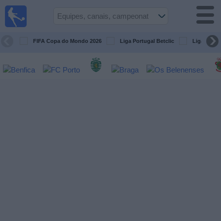
Futebol
na tv
Portugal
FIFA Copa do Mondo 2026
Liga Portugal Betclic
Liga Portu
Guia de
Jogos na TV
Próximos
Jogos
Equipes
Campeonatos
Canais
de
TV
Notícias