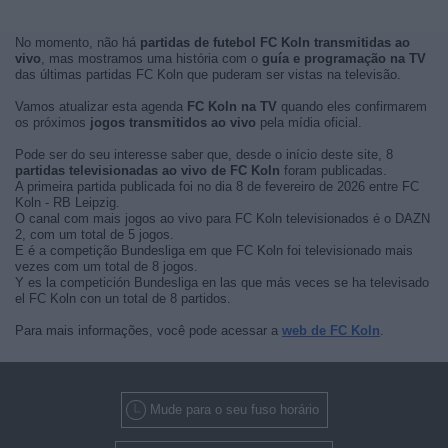
No momento, não há
partidas de futebol FC Koln transmitidas ao
vivo
, mas mostramos uma história com o
guía e programação na TV
das últimas partidas FC Koln que puderam ser vistas na televisão.
Vamos atualizar esta agenda
FC Koln na TV
quando eles confirmarem
os próximos
jogos transmitidos ao vivo
pela mídia oficial.
Pode ser do seu interesse saber que, desde o início deste site, 8
partidas televisionadas ao vivo de FC Koln
foram publicadas.
A primeira partida publicada foi no dia 8 de fevereiro de 2026 entre FC
Koln - RB Leipzig.
O canal com mais jogos ao vivo para FC Koln televisionados é o DAZN
2, com um total de 5 jogos.
E é a competição Bundesliga em que FC Koln foi televisionado mais
vezes com um total de 8 jogos.
Y es la competición Bundesliga en las que más veces se ha televisado
el FC Koln con un total de 8 partidos.
Para mais informações, você pode acessar a
web de FC Koln
.
Mude para o seu fuso horário