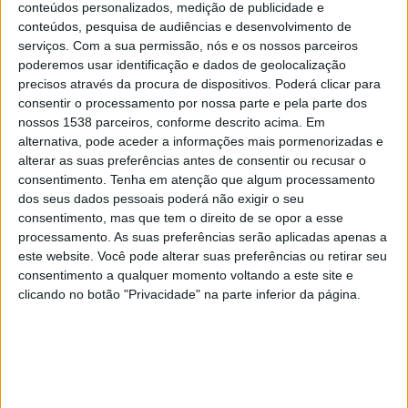
conteúdos personalizados, medição de publicidade e
FC Koln
conteúdos, pesquisa de audiências e desenvolvimento de
DAZN 2
serviços.
Com a sua permissão, nós e os nossos parceiros
poderemos usar identificação e dados de geolocalização
Sexta-feira, 17/04/2026
precisos através da procura de dispositivos. Poderá clicar para
consentir o processamento por nossa parte e pela parte dos
19:30
Bundesliga
nossos 1538 parceiros, conforme descrito acima. Em
alternativa, pode aceder a informações mais pormenorizadas e
St. Pauli
alterar as suas preferências antes de consentir ou recusar o
FC Koln
consentimento.
Tenha em atenção que algum processamento
DAZN 2
dos seus dados pessoais poderá não exigir o seu
consentimento, mas que tem o direito de se opor a esse
Domingo, 12/04/2026
processamento. As suas preferências serão aplicadas apenas a
este website. Você pode alterar suas preferências ou retirar seu
14:30
Bundesliga
consentimento a qualquer momento voltando a este site e
clicando no botão "Privacidade" na parte inferior da página.
FC Koln
Werder Bremen
DAZN 3
Mais días