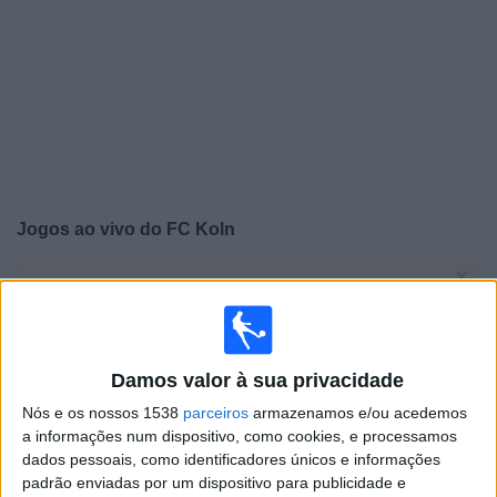
Widget
Jogos ao vivo do
FC Koln
×
FC Koln: Atualmente não há uma partida ao vivo na TV.
Você pode verificar o histórico de jogos previamente
emitidos.
Damos valor à sua privacidade
Sábado, 16/05/2026
Nós e os nossos 1538
parceiros
armazenamos e/ou acedemos
14:30
Bundesliga
a informações num dispositivo, como cookies, e processamos
dados pessoais, como identificadores únicos e informações
Bayern Munich
padrão enviadas por um dispositivo para publicidade e