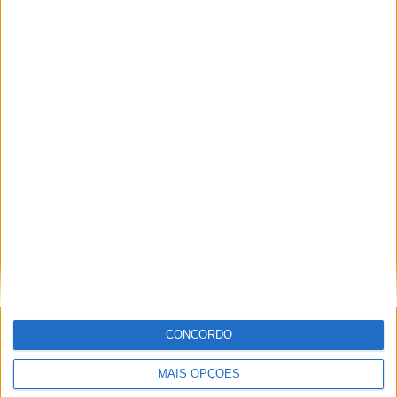
TOTAL
MÁXIMO
TOTAL
4
13
33
COMPETIÇÕES
VS Bayern
RIVAIS
Munich
RANKING POR EQUIPES
Bayern Munich
13 (7,98%)
RB Leipzig
12 (7,36%)
Eintracht Frankfurt
12 (7,36%)
Dortmund
11 (6,75%)
Bayer Leverkusen
11 (6,75%)
Ver ranking completo
RANKING POR COMPETIÇÕES
CONCORDO
Bundesliga
140 (85,89%)
2. Bundesliga
14 (8,59%)
Taça da Alemanha
7 (4,29%)
MAIS OPÇÕES
Amigável
2 (1,23%)