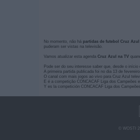
No momento, não há
partidas de futebol Cruz Azul
puderam ser vistas na televisão.
Vamos atualizar esta agenda
Cruz Azul na TV
quand
Pode ser do seu interesse saber que, desde o início 
A primeira partida publicada foi no dia 13 de feverei
O canal com mais jogos ao vivo para Cruz Azul tel
E é a competição CONCACAF Liga dos Campeões em q
Y es la competición CONCACAF Liga dos Campeões en 
© WOSTI 2