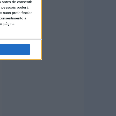
s antes de consentir
 pessoais poderá
s suas preferências
 consentimento a
da página.