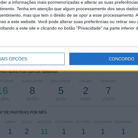
eder a informações mais pormenorizadas e alterar as suas preferência
RANKING POR COMPETIÇÕES
timento.
Tenha em atenção que algum processamento dos seus dados
nsentimento, mas que tem o direito de se opor a esse processamento. A
CONCACAF Liga dos Campeões
21 (51,22%)
as a este website. Você pode alterar suas preferências ou retirar seu
Leagues Cup
10 (24,39%)
tando a este site e clicando no botão "Privacidade" na parte inferior 
Liga MX
8 (19,51%)
FIFA Intercontinental Cup
1 (2,44%)
Amigável
1 (2,44%)
Ver ranking completo
AIS OPÇÕES
CONCORDO
 PARTIDAS POR DIA DA SEMANA
TA-FEIRA
QUINTA-FEIRA
SEXTA-FEIRA
SÁBADO
DOMINGO
16
8
5
2
7
9,02%
19,51%
12,2%
4,88%
17,07%
Nº DE PARTIDAS POR MÊS
JUNHO
JULHO
AGOSTO
SETEMBRO
OUTUBRO
NOVEMBRO
DEZEMBRO
1
2
11
1
1
1
1