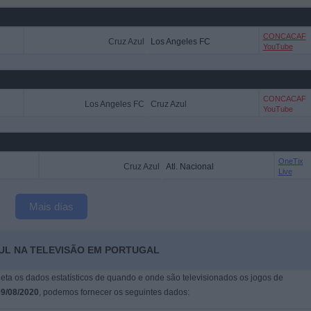
CONCACAF
Cruz Azul
Los Angeles FC
YouTube
CONCACAF
Los Angeles FC
Cruz Azul
YouTube
OneTix
Cruz Azul
Atl. Nacional
Live
Mais días
ZUL NA TELEVISÃO EM PORTUGAL
leta os dados estatísticos de quando e onde são televisionados os jogos de
9/08/2020
, podemos fornecer os seguintes dados: