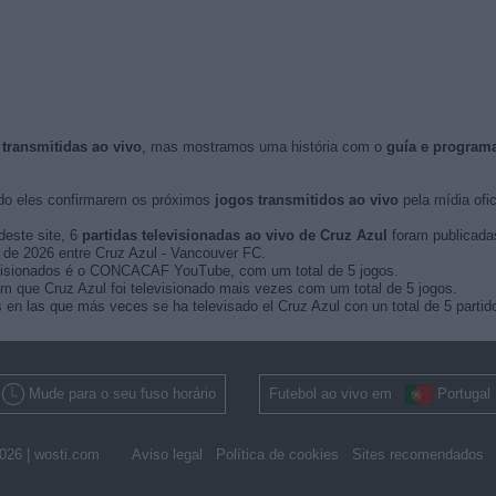
 transmitidas ao vivo
, mas mostramos uma história com o
guía e program
o eles confirmarem os próximos
jogos transmitidos ao vivo
pela mídia ofic
deste site, 6
partidas televisionadas ao vivo de Cruz Azul
foram publicada
ro de 2026 entre Cruz Azul - Vancouver FC.
evisionados é o CONCACAF YouTube, com um total de 5 jogos.
ue Cruz Azul foi televisionado mais vezes com um total de 5 jogos.
las que más veces se ha televisado el Cruz Azul con un total de 5 partid
Mude para o seu fuso horário
Futebol ao vivo em
Portugal
026 |
wosti.com
Aviso legal
Política de cookies
Sites recomendados