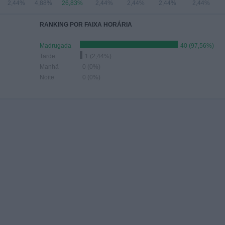
2,44%
4,88%
26,83%
2,44%
2,44%
2,44%
2,44%
RANKING POR FAIXA HORÁRIA
Madrugada
40 (97,56%)
Tarde
1 (2,44%)
Manhã
0 (0%)
Noite
0 (0%)