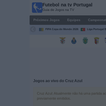
Futebol na tv Portugal
Futebol
Guia de Jogos na TV
na tv
Portugal
Próximos Jogos
Equipes
Campeona
Guia de
Jogos na TV
FIFA Copa do Mondo 2026
Liga Portugal B
Próximos
Jogos
Equipes
Campeonatos
Jogos ao vivo do
Cruz Azul
Canais
de
TV
Cruz Azul: Atualmente não há uma partida ao 
previamente emitidos.
Notícias