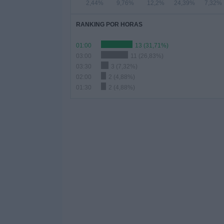
2,44%
9,76%
12,2%
24,39%
7,32%
RANKING POR HORAS
01:00
13 (31,71%)
03:00
11 (26,83%)
03:30
3 (7,32%)
02:00
2 (4,88%)
01:30
2 (4,88%)