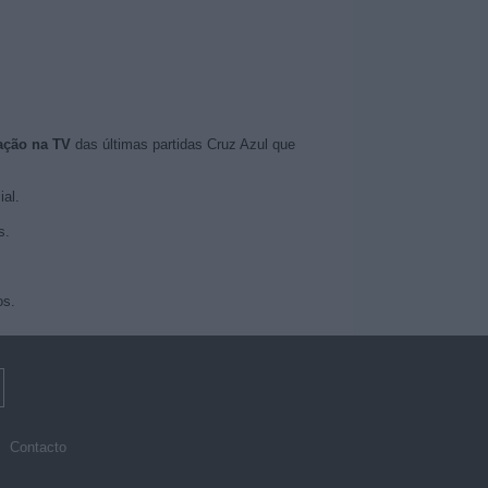
ação na TV
das últimas partidas Cruz Azul que
ial.
s.
os.
Contacto