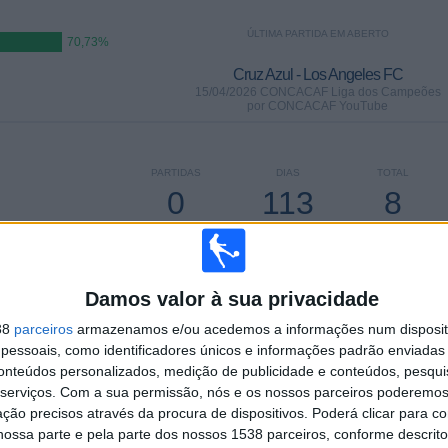
ÚLTIMA PARTIDA EM ABERTO
70,73%
Cruz Azul - Los Angeles FC
15/04/2026 CONCACAF Liga dos Campeões
por CONCACAF YouTube
PARTIDAS
DIAS
TOTAL
0
113
8
CONSECUTIVOS
SEM PARTIDA
CANAIS DE TV
PAGOS
GRATUITA
Damos valor à sua privacidade
38
parceiros
armazenamos e/ou acedemos a informações num dispositi
essoais, como identificadores únicos e informações padrão enviadas 
TOTAL
MÁXIMO
TOTAL
conteúdos personalizados, medição de publicidade e conteúdos, pesqui
5
3
27
serviços.
Com a sua permissão, nós e os nossos parceiros poderemos 
ção precisos através da procura de dispositivos. Poderá clicar para co
COMPETIÇÕES
VS Monterrey
RIVAIS
ossa parte e pela parte dos nossos 1538 parceiros, conforme descrit