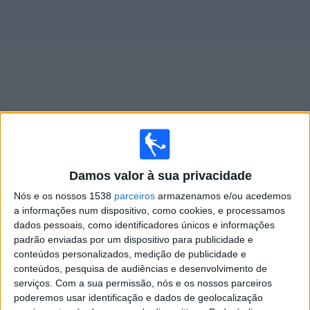
Widget
Jogos ao vivo do
Diriangen
Sexta-feira, 14/08/2026
Damos valor à sua privacidade
03:00
CONCACAF Central American Cup
Nós e os nossos 1538
parceiros
armazenamos e/ou acedemos
a informações num dispositivo, como cookies, e processamos
Luis Angel Firpo
dados pessoais, como identificadores únicos e informações
padrão enviadas por um dispositivo para publicidade e
Diriangen
conteúdos personalizados, medição de publicidade e
CONCACAF YouTube
conteúdos, pesquisa de audiências e desenvolvimento de
serviços.
Com a sua permissão, nós e os nossos parceiros
Quarta-feira, 19/08/2026
poderemos usar identificação e dados de geolocalização