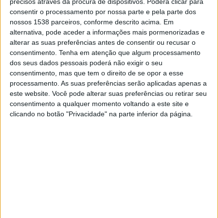
precisos através da procura de dispositivos. Poderá clicar para
04:00
CONCACAF Central American Cup
consentir o processamento por nossa parte e pela parte dos
nossos 1538 parceiros, conforme descrito acima. Em
Xelaju
alternativa, pode aceder a informações mais pormenorizadas e
Diriangen
alterar as suas preferências antes de consentir ou recusar o
CONCACAF YouTube
consentimento.
Tenha em atenção que algum processamento
dos seus dados pessoais poderá não exigir o seu
consentimento, mas que tem o direito de se opor a esse
DADOS ESTATÍSTICOS DA EQUIPE DIRIANGEN NA
processamento. As suas preferências serão aplicadas apenas a
TELEVISÃO EM PORTUGAL
este website. Você pode alterar suas preferências ou retirar seu
consentimento a qualquer momento voltando a este site e
Até a data de hoje
07/08/2026
e desde que este site coleta os dados
clicando no botão "Privacidade" na parte inferior da página.
estatísticos de quando e onde são televisionados os jogos de
Futebol
da
equipe
Diriangen
em
Portugal
, que foi em
24/01/2021
, podemos fornecer
os seguintes dados:
67
PARTIDOS TELEVISADOS
27 partidos em aberto
40,3%