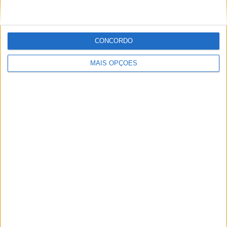
Liga Primera
54 (80,6%)
CONCACAF Central American Cup
9 (13,43%)
CONCACAF League
4 (5,97%)
CONCORDO
Ver ranking completo
MAIS OPÇÕES
Nº DE PARTIDAS POR DIA DA SEMANA
SEGUNDA-FEIRA
TERÇA-FEIRA
QUARTA-FEIRA
QUINTA-FEIRA
8
-
5
20
11,94%
- %
7,46%
29,85%
SEXTA-FEIRA
SÁBADO
DOMINGO
9
4
21
13,43%
5,97%
31,34%
Nº DE PARTIDAS POR MÊS
JANEIRO
FEVEREIRO
MARÇO
ABRIL
MAIO
JUNHO
JULHO