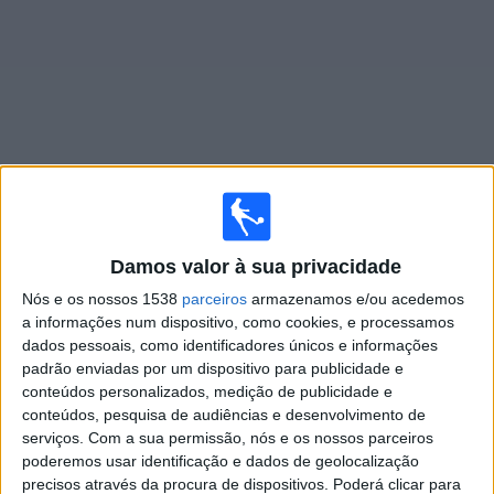
Widget
Jogos ao vivo do
Elche Academy
Damos valor à sua privacidade
×
Elche Academy: Atualmente não há uma partida ao vivo
Nós e os nossos 1538
parceiros
armazenamos e/ou acedemos
na TV. Você pode verificar o histórico de jogos
a informações num dispositivo, como cookies, e processamos
previamente emitidos.
dados pessoais, como identificadores únicos e informações
padrão enviadas por um dispositivo para publicidade e
conteúdos personalizados, medição de publicidade e
Sexta-feira, 05/06/2026
conteúdos, pesquisa de audiências e desenvolvimento de
09:00
LaLiga Futures
serviços.
Com a sua permissão, nós e os nossos parceiros
Fase de grupos
poderemos usar identificação e dados de geolocalização
precisos através da procura de dispositivos. Poderá clicar para