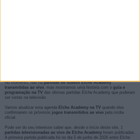
No momento, não há
partidas de futebol Elche Academy
transmitidas ao vivo
, mas mostramos uma história com o
guía e
programação na TV
das últimas partidas Elche Academy que puderam
ser vistas na televisão.
Vamos atualizar esta agenda
Elche Academy na TV
quando eles
confirmarem os próximos
jogos transmitidos ao vivo
pela mídia
oficial.
Pode ser do seu interesse saber que, desde o início deste site, 1
partidas televisionadas ao vivo de Elche Academy
foram publicadas.
A primeira partida publicada foi no dia 5 de junho de 2026 entre Elche