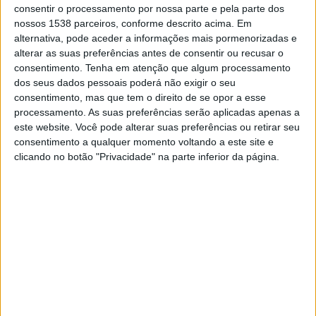
Elche Academy
consentir o processamento por nossa parte e pela parte dos
Villarreal Academy
nossos 1538 parceiros, conforme descrito acima. Em
alternativa, pode aceder a informações mais pormenorizadas e
DAZN 1
alterar as suas preferências antes de consentir ou recusar o
consentimento.
Tenha em atenção que algum processamento
dos seus dados pessoais poderá não exigir o seu
DADOS ESTATÍSTICOS DA EQUIPE ELCHE ACADEMY NA
consentimento, mas que tem o direito de se opor a esse
TELEVISÃO EM PORTUGAL
processamento. As suas preferências serão aplicadas apenas a
este website. Você pode alterar suas preferências ou retirar seu
Até a data de hoje
06/08/2026
e desde que este site coleta os dados
consentimento a qualquer momento voltando a este site e
estatísticos de quando e onde são televisionados os jogos de
Futebol
da
clicando no botão "Privacidade" na parte inferior da página.
equipe
Elche Academy
em
Portugal
, que foi em
03/06/2022
, podemos
fornecer os seguintes dados:
4
PARTIDOS TELEVISADOS
0 partidos em aberto
0%
4 partidos pagos
100%