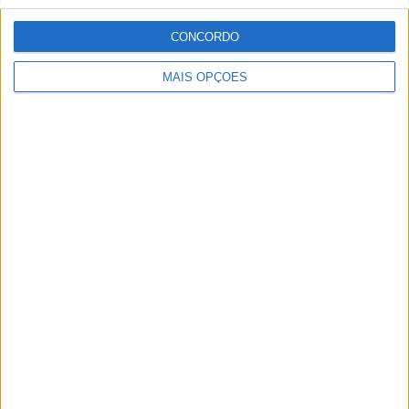
- %
- %
- %
- %
SEXTA-FEIRA
SÁBADO
DOMINGO
CONCORDO
2
2
-
MAIS OPÇÕES
50%
50%
- %
Nº DE PARTIDAS POR MÊS
JANEIRO
FEVEREIRO
MARÇO
ABRIL
MAIO
JUNHO
JULHO
AGOSTO
-
-
-
-
-
4
-
-
- %
- %
- %
- %
- %
100%
- %
- %
SETEMBRO
OUTUBRO
NOVEMBRO
DEZEMBRO
-
-
-
-
- %
- %
- %
- %
RANKING POR HORAS
09:00
2 (50%)
09:30
1 (25%)
11:30
1 (25%)