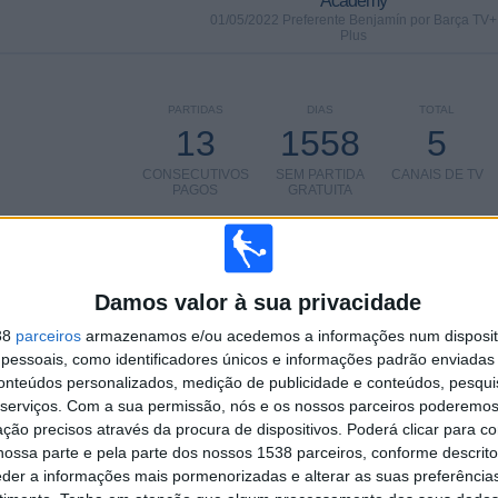
Academy
01/05/2022 Preferente Benjamín por Barça TV+
Plus
PARTIDAS
DIAS
TOTAL
13
1558
5
CONSECUTIVOS
SEM PARTIDA
CANAIS DE TV
PAGOS
GRATUITA
Damos valor à sua privacidade
TOTAL
MÁXIMO
TOTAL
38
parceiros
armazenamos e/ou acedemos a informações num dispositi
7
14
11
essoais, como identificadores únicos e informações padrão enviadas 
conteúdos personalizados, medição de publicidade e conteúdos, pesqui
COMPETIÇÕES
VS FC
RIVAIS
Barcelona
serviços.
Com a sua permissão, nós e os nossos parceiros poderemos 
Academy
ção precisos através da procura de dispositivos. Poderá clicar para co
ossa parte e pela parte dos nossos 1538 parceiros, conforme descrit
RANKING POR COMPETIÇÕES
eder a informações mais pormenorizadas e alterar as suas preferência