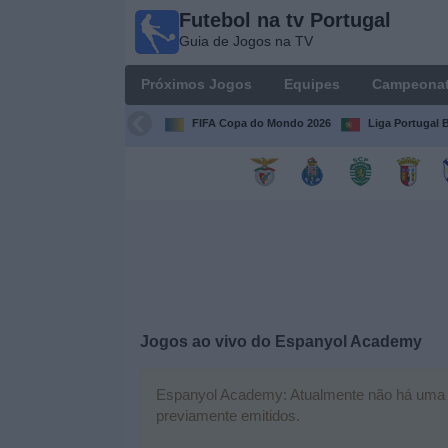
Futebol na tv Portugal
Futebol
Guia de Jogos na TV
na tv
Portugal
Próximos Jogos
Equipes
Campeona
Guia de
Jogos na TV
FIFA Copa do Mondo 2026
Liga Portugal B
Próximos
Jogos
Equipes
Campeonatos
Jogos ao vivo do
Espanyol Academy
Canais
de
TV
Espanyol Academy: Atualmente não há uma par
previamente emitidos.
Notícias