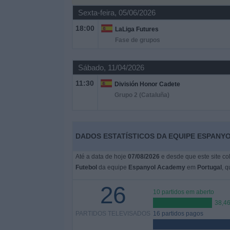
Sexta-feira, 05/06/2026
Widget
18:00
LaLiga Futures
Fase de grupos
Sábado, 11/04/2026
11:30
División Honor Cadete
Grupo 2 (Cataluña)
DADOS ESTATÍSTICOS DA EQUIPE ESPANY
Até a data de hoje
07/08/2026
e desde que este site co
Futebol
da equipe
Espanyol Academy
em
Portugal
, q
26
10 partidos em aberto
38,4
PARTIDOS TELEVISADOS
16 partidos pagos