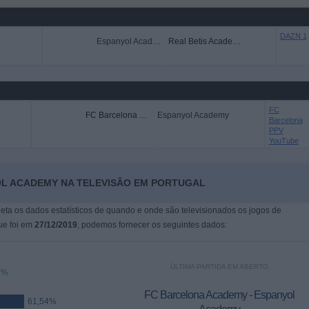
DAZN 1
Espanyol Academy
Real Betis Academy
FC
FC Barcelona Academy
Espanyol Academy
Barcelona
PPV
YouTube
OL ACADEMY NA TELEVISÃO EM PORTUGAL
leta os dados estatísticos de quando e onde são televisionados os jogos de
ue foi em
27/12/2019
, podemos fornecer os seguintes dados:
ÚLTIMA PARTIDA EM ABERTO
6%
FC Barcelona Academy - Espanyol
61,54%