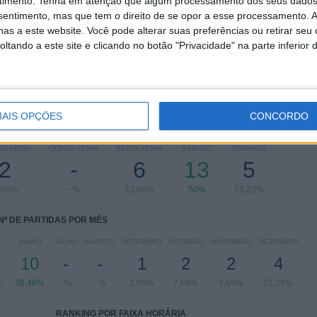
timento.
Tenha em atenção que algum processamento dos seus dados
LaLiga Futures
13 (50%)
nsentimento, mas que tem o direito de se opor a esse processamento. A
División Honor Juvenil
4 (15,38%)
as a este website. Você pode alterar suas preferências ou retirar seu
División Honor Cadete
3 (11,54%)
tando a este site e clicando no botão "Privacidade" na parte inferior 
Preferente Alevín
2 (7,69%)
División Honor Infantil
2 (7,69%)
Ver ranking completo
AIS OPÇÕES
CONCORDO
 PARTIDAS POR DIA DA SEMANA
TA-FEIRA
QUINTA-FEIRA
SEXTA-FEIRA
SÁBADO
DOMINGO
2
-
6
13
5
,69%
- %
23,08%
50%
19,23%
Nº DE PARTIDAS POR MÊS
JUNHO
JULHO
AGOSTO
SETEMBRO
OUTUBRO
NOVEMBRO
DEZEMBRO
10
-
-
1
2
2
4
%
38,46%
- %
- %
3,85%
7,69%
7,69%
15,38%
RANKING POR FAIXA HORÁRIA