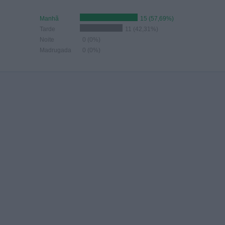
Manhã
15 (57,69%)
Tarde
11 (42,31%)
Noite
0 (0%)
Madrugada
0 (0%)