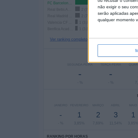
ou recusar o consen
FC Barcelona Academy
14 (53,85%)
não exigir o seu co
Real Betis Academy
2 (7,69%)
serão aplicadas apen
Real Madrid Academy
2 (7,69%)
qualquer momento vol
Valencia CF Academy
1 (3,85%)
Benfica Academy
1 (3,85%)
Ver ranking completo
M
Nº DE
SEGUNDA-FEIRA
TERÇA-FEIRA
QUAR
-
-
- %
- %
7
JANEIRO
FEVEREIRO
MARÇO
ABRIL
MAIO
-
1
2
3
1
- %
3,85%
7,69%
11,54%
3,85
RANKING POR HORAS