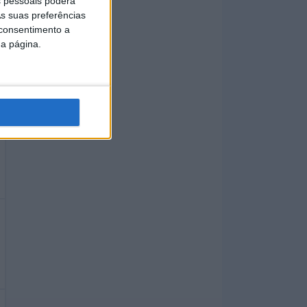
 pessoais poderá
s suas preferências
 consentimento a
da página.