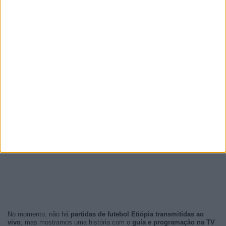
No momento, não há
partidas de futebol Etiópia transmitidas ao
vivo
, mas mostramos uma história com o
guía e programação na TV