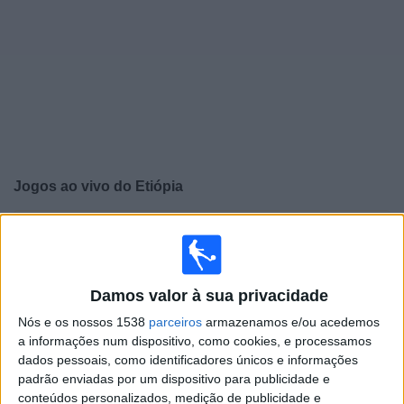
Widget
Jogos ao vivo do
Etiópia
×
Etiópia: Atualmente não há uma partida ao vivo na TV.
Você pode verificar o histórico de jogos previamente
emitidos.
Damos valor à sua privacidade
Nós e os nossos 1538
parceiros
armazenamos e/ou acedemos
Sábado, 23/05/2026
a informações num dispositivo, como cookies, e processamos
17:00
Taça das Nações Africanas Sub-17
dados pessoais, como identificadores únicos e informações
padrão enviadas por um dispositivo para publicidade e
Etiópia
conteúdos personalizados, medição de publicidade e