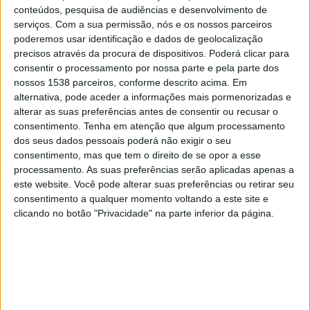
Mozambique
conteúdos, pesquisa de audiências e desenvolvimento de
Fanatiz (Ver ao vivo)
serviços.
Com a sua permissão, nós e os nossos parceiros
poderemos usar identificação e dados de geolocalização
precisos através da procura de dispositivos. Poderá clicar para
Sábado, 16/05/2026
consentir o processamento por nossa parte e pela parte dos
20:00
Taça das Nações Africanas Sub-17
nossos 1538 parceiros, conforme descrito acima. Em
alternativa, pode aceder a informações mais pormenorizadas e
Etiópia
alterar as suas preferências antes de consentir ou recusar o
consentimento.
Tenha em atenção que algum processamento
Marrocos
dos seus dados pessoais poderá não exigir o seu
Fanatiz (Ver ao vivo)
consentimento, mas que tem o direito de se opor a esse
processamento. As suas preferências serão aplicadas apenas a
Quarta-feira, 13/05/2026
este website. Você pode alterar suas preferências ou retirar seu
consentimento a qualquer momento voltando a este site e
14:00
Taça das Nações Africanas Sub-17
clicando no botão "Privacidade" na parte inferior da página.
Egito
Etiópia
Fanatiz (Ver ao vivo)
DADOS ESTATÍSTICOS DA EQUIPE ETIÓPIA NA TELEVISÃO