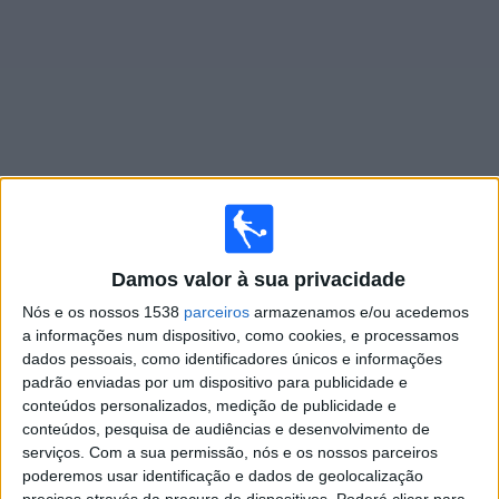
Widget
Jogos ao vivo do
FC Kryvbas
Domingo, 09/08/2026
Damos valor à sua privacidade
Nós e os nossos 1538
parceiros
armazenamos e/ou acedemos
11:00
Ukrainian Premier League
a informações num dispositivo, como cookies, e processamos
Zorya
dados pessoais, como identificadores únicos e informações
padrão enviadas por um dispositivo para publicidade e
FC Kryvbas
conteúdos personalizados, medição de publicidade e
OneFootball PPV
conteúdos, pesquisa de audiências e desenvolvimento de
serviços.
Com a sua permissão, nós e os nossos parceiros
Sábado, 15/08/2026
poderemos usar identificação e dados de geolocalização
precisos através da procura de dispositivos. Poderá clicar para