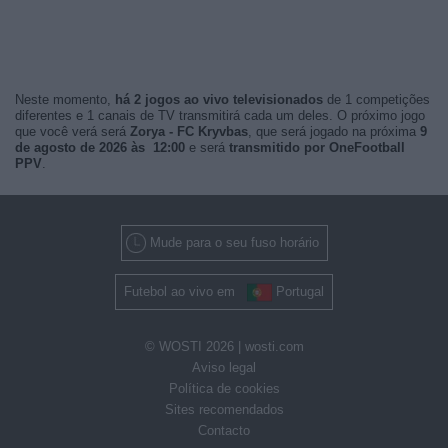
Neste momento,
há 2 jogos ao vivo televisionados
de 1 competições
diferentes e 1 canais de TV transmitirá cada um deles. O próximo jogo
que você verá será
Zorya - FC Kryvbas
, que será jogado na próxima
9
de agosto de 2026 às 12:00
e será
transmitido por OneFootball
PPV
.
Mude para o seu fuso horário
Futebol ao vivo em
Portugal
© WOSTI 2026 |
wosti.com
Aviso legal
Política de cookies
Sites recomendados
Contacto