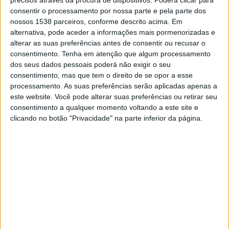
01:00
Ukrainian Premier League
consentir o processamento por nossa parte e pela parte dos
nossos 1538 parceiros, conforme descrito acima. Em
FC Kryvbas
alternativa, pode aceder a informações mais pormenorizadas e
Livyi Bereh
alterar as suas preferências antes de consentir ou recusar o
consentimento.
Tenha em atenção que algum processamento
OneFootball PPV
dos seus dados pessoais poderá não exigir o seu
consentimento, mas que tem o direito de se opor a esse
processamento. As suas preferências serão aplicadas apenas a
DADOS ESTATÍSTICOS DA EQUIPE FC KRYVBAS NA
este website. Você pode alterar suas preferências ou retirar seu
TELEVISÃO EM PORTUGAL
consentimento a qualquer momento voltando a este site e
clicando no botão "Privacidade" na parte inferior da página.
Até a data de hoje
06/08/2026
e desde que este site coleta os dados
estatísticos de quando e onde são televisionados os jogos de
Futebol
da
equipe
FC Kryvbas
em
Portugal
, que foi em
23/08/2022
, podemos
fornecer os seguintes dados:
67
PARTIDOS TELEVISADOS
18 partidos em aberto
26,87%