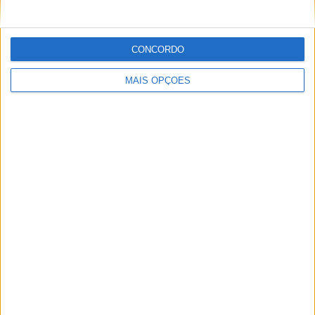
Ukrainian Premier League
66 (98,51%)
Conference League
1 (1,49%)
CONCORDO
Ver ranking completo
MAIS OPÇÕES
Nº DE PARTIDAS POR DIA DA SEMANA
SEGUNDA-FEIRA
TERÇA-FEIRA
QUARTA-FEIRA
QUINTA-FEIRA
6
2
1
3
8,96%
2,99%
1,49%
4,48%
SEXTA-FEIRA
SÁBADO
DOMINGO
4
24
27
5,97%
35,82%
40,3%
Nº DE PARTIDAS POR MÊS
JANEIRO
FEVEREIRO
MARÇO
ABRIL
MAIO
JUNHO
JULHO
-
2
7
8
6
-
-