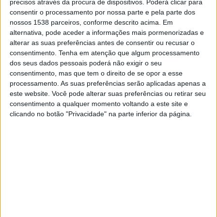
precisos através da procura de dispositivos. Poderá clicar para
consentir o processamento por nossa parte e pela parte dos
Sábado, 15/08/2026
nossos 1538 parceiros, conforme descrito acima. Em
01:00
Ukrainian Premier League
alternativa, pode aceder a informações mais pormenorizadas e
alterar as suas preferências antes de consentir ou recusar o
consentimento.
Tenha em atenção que algum processamento
dos seus dados pessoais poderá não exigir o seu
consentimento, mas que tem o direito de se opor a esse
FC Polissya Zhytomyr
processamento. As suas preferências serão aplicadas apenas a
Zorya
este website. Você pode alterar suas preferências ou retirar seu
OneFootball PPV
consentimento a qualquer momento voltando a este site e
clicando no botão "Privacidade" na parte inferior da página.
DADOS ESTATÍSTICOS DA EQUIPE FC POLISSYA
ZHYTOMYR NA TELEVISÃO EM PORTUGAL
Até a data de hoje
08/08/2026
e desde que este site coleta os dados
estatísticos de quando e onde são televisionados os jogos de
Futebol
da
equipe
FC Polissya Zhytomyr
em
Portugal
, que foi em
23/09/2023
,
podemos fornecer os seguintes dados: