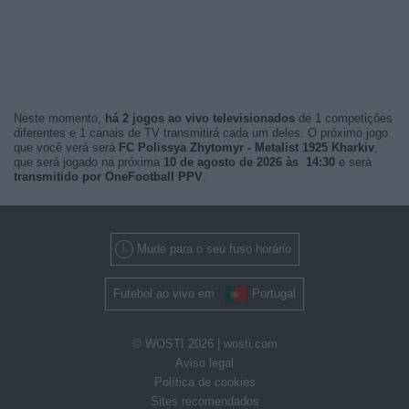
Neste momento,
há 2 jogos ao vivo televisionados
de 1 competições
diferentes e 1 canais de TV transmitirá cada um deles. O próximo jogo
que você verá será
FC Polissya Zhytomyr - Metalist 1925 Kharkiv
,
que será jogado na próxima
10 de agosto de 2026 às 14:30
e será
transmitido por OneFootball PPV
.
Mude para o seu fuso horário
Futebol ao vivo em
Portugal
© WOSTI 2026 |
wosti.com
Aviso legal
Política de cookies
Sites recomendados