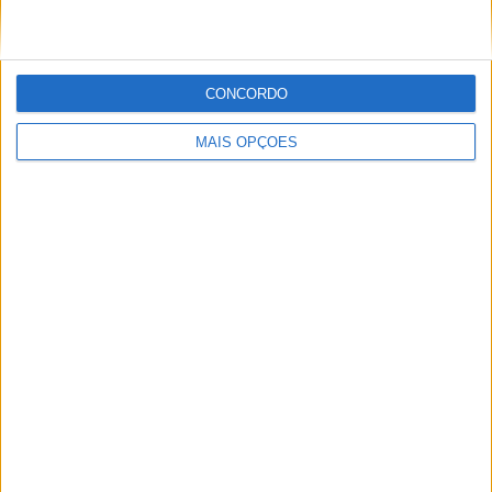
RANKING POR COMPETIÇÕES
Ukrainian Premier League
48 (100%)
CONCORDO
Ver ranking completo
MAIS OPÇÕES
Nº DE PARTIDAS POR DIA DA SEMANA
SEGUNDA-FEIRA
TERÇA-FEIRA
QUARTA-FEIRA
QUINTA-FEIRA
6
-
-
1
12,5%
- %
- %
2,08%
SEXTA-FEIRA
SÁBADO
DOMINGO
5
14
22
10,42%
29,17%
45,83%
Nº DE PARTIDAS POR MÊS
JANEIRO
FEVEREIRO
MARÇO
ABRIL
MAIO
JUNHO
JULHO