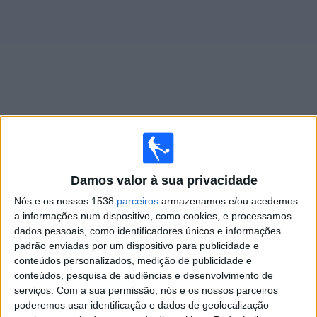
Widget
Jogos ao vivo do
FC Polissya Zhytomyr
Segunda-feira, 10/08/2026
Damos valor à sua privacidade
13:30
Ukrainian Premier League
Nós e os nossos 1538
parceiros
armazenamos e/ou acedemos
a informações num dispositivo, como cookies, e processamos
dados pessoais, como identificadores únicos e informações
padrão enviadas por um dispositivo para publicidade e
conteúdos personalizados, medição de publicidade e
FC Polissya Zhytomyr
conteúdos, pesquisa de audiências e desenvolvimento de
Metalist 1925 Kharkiv
serviços.
Com a sua permissão, nós e os nossos parceiros
OneFootball PPV
poderemos usar identificação e dados de geolocalização