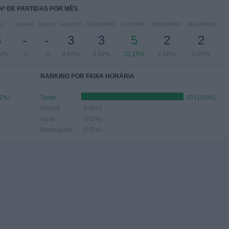
Nº DE PARTIDAS POR MÊS
IO
JUNHO
JULHO
AGOSTO
SETEMBRO
OUTUBRO
NOVEMBRO
DEZEMBRO
4
-
-
3
3
5
2
2
12%
- %
- %
9,09%
9,09%
15,15%
6,06%
6,06%
RANKING POR FAIXA HORÁRIA
97%)
Tarde
33 (100%)
Manhã
0 (0%)
Noite
0 (0%)
Madrugada
0 (0%)