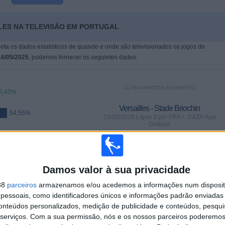
LLES NA TELEVISÃO EM PORTUGAL
leta os dados estatísticos de quando e onde são televisionados os jogos de
16/05/2025
, podemos fornecer os seguintes dados:
ÚLTIMA PARTIDA EM ABERTO
5,45%
Versailles - Stade Briochin
54,55%
15/05/2026 Ligue 3 por FIFA+, DAZN App
Gratuita
PARTIDAS
DIAS
TOTAL
0
83
2
Damos valor à sua privacidade
38
parceiros
armazenamos e/ou acedemos a informações num dispositi
CONSECUTIVOS
SEM PARTIDA
CANAIS DE TV
PAGOS
GRATUITA
essoais, como identificadores únicos e informações padrão enviadas 
conteúdos personalizados, medição de publicidade e conteúdos, pesqui
serviços.
Com a sua permissão, nós e os nossos parceiros poderemos 