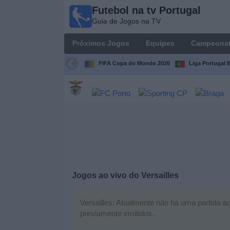
Futebol na tv Portugal
Futebol
Guia de Jogos na TV
na tv
Portugal
Próximos Jogos
Equipes
Campeona
Guia de
Jogos na TV
FIFA Copa do Mondo 2026
Liga Portugal B
Próximos
Jogos
Equipes
Campeonatos
Jogos ao vivo do
Versailles
Canais
de
TV
Versailles: Atualmente não há uma partida ao 
previamente emitidos.
Notícias