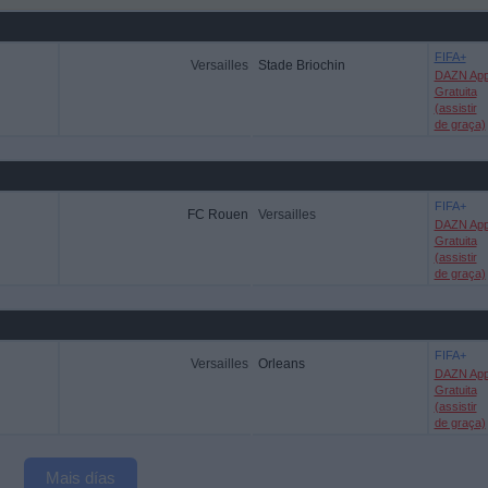
FIFA+
Versailles
Stade Briochin
DAZN Ap
Gratuita
(assistir
de graça)
FIFA+
FC Rouen
Versailles
DAZN Ap
Gratuita
(assistir
de graça)
FIFA+
Versailles
Orleans
DAZN Ap
Gratuita
(assistir
de graça)
Mais días