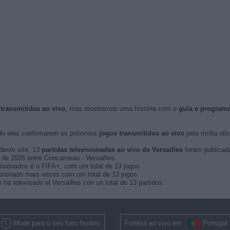
 transmitidas ao vivo
, mas mostramos uma história com o
guía e program
o eles confirmarem os próximos
jogos transmitidos ao vivo
pela mídia ofici
deste site, 13
partidas televisionadas ao vivo de Versailles
foram publicad
o de 2026 entre Concarneau - Versailles.
visionados é o FIFA+, com um total de 13 jogos.
visionado mais vezes com um total de 13 jogos.
a televisado el Versailles con un total de 13 partidos.
Mude para o seu fuso horário
Futebol ao vivo em
Portugal