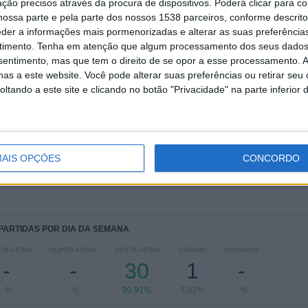
ção precisos através da procura de dispositivos. Poderá clicar para co
TOTAL
MÁXIMO
TOTAL
ossa parte e pela parte dos nossos 1538 parceiros, conforme descrit
1
2
17
eder a informações mais pormenorizadas e alterar as suas preferência
timento.
Tenha em atenção que algum processamento dos seus dados
COMPETIÇÕES
VS Stade
RIVAIS
Briochin
nsentimento, mas que tem o direito de se opor a esse processamento. A
as a este website. Você pode alterar suas preferências ou retirar seu
RANKING POR COMPETIÇÕES
tando a este site e clicando no botão "Privacidade" na parte inferior 
Ligue 3
33 (100%)
Ver ranking completo
AIS OPÇÕES
CONCORDO
 PARTIDAS POR DIA DA SEMANA
TA-FEIRA
QUINTA-FEIRA
SEXTA-FEIRA
SÁBADO
DOMINGO
-
-
30
1
-
- %
- %
90,91%
3,03%
- %