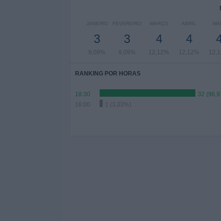
JANEIRO
FEVEREIRO
MARÇO
ABRIL
MA
3
3
4
4
9,09%
9,09%
12,12%
12,12%
12,
RANKING POR HORAS
18:30
32 (96,
16:00
1 (3,03%)