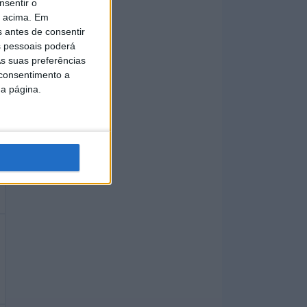
nsentir o
o acima. Em
s antes de consentir
 pessoais poderá
s suas preferências
 consentimento a
da página.