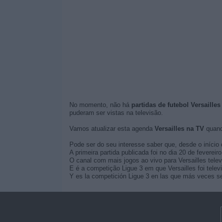
No momento, não há
partidas de futebol Versailles
puderam ser vistas na televisão.
Vamos atualizar esta agenda
Versailles na TV
quand
Pode ser do seu interesse saber que, desde o início 
A primeira partida publicada foi no dia 20 de fevereir
O canal com mais jogos ao vivo para Versailles tele
E é a competição Ligue 3 em que Versailles foi tele
Y es la competición Ligue 3 en las que más veces se h