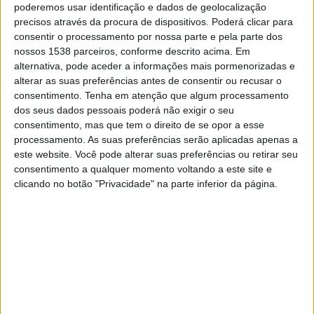
Fortaleza
poderemos usar identificação e dados de geolocalização
precisos através da procura de dispositivos. Poderá clicar para
TV Globo
consentir o processamento por nossa parte e pela parte dos
nossos 1538 parceiros, conforme descrito acima. Em
alternativa, pode aceder a informações mais pormenorizadas e
DADOS ESTATÍSTICOS DA EQUIPE FORTALEZA NA
alterar as suas preferências antes de consentir ou recusar o
TELEVISÃO EM PORTUGAL
consentimento.
Tenha em atenção que algum processamento
dos seus dados pessoais poderá não exigir o seu
Até a data de hoje
08/08/2026
e desde que este site coleta os dados
consentimento, mas que tem o direito de se opor a esse
estatísticos de quando e onde são televisionados os jogos de
Futebol
da
processamento. As suas preferências serão aplicadas apenas a
equipe
Fortaleza
em
Portugal
, que foi em
05/10/2019
, podemos fornecer
este website. Você pode alterar suas preferências ou retirar seu
os seguintes dados:
consentimento a qualquer momento voltando a este site e
252
clicando no botão "Privacidade" na parte inferior da página.
PARTIDOS TELEVISADOS
40 partidos em aberto
15,87%
212 partidos pagos
84,13%
ÚLTIMA PARTIDA EM ABERTO