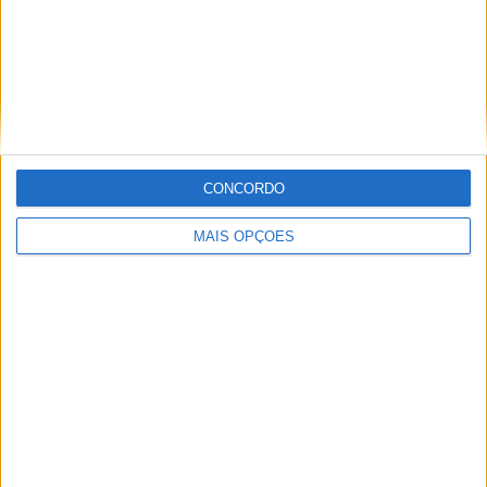
Copa do Brasil
15 (5,95%)
Copa Libertadores
14 (5,56%)
Copa do Nordeste
8 (3,17%)
Ver ranking completo
Nº DE PARTIDAS POR DIA DA SEMANA
CONCORDO
SEGUNDA-FEIRA
TERÇA-FEIRA
QUARTA-FEIRA
QUINTA-FEIRA
11
9
36
49
MAIS OPÇÕES
4,37%
3,57%
14,29%
19,44%
SEXTA-FEIRA
SÁBADO
DOMINGO
12
54
81
4,76%
21,43%
32,14%
Nº DE PARTIDAS POR MÊS
JANEIRO
FEVEREIRO
MARÇO
ABRIL
MAIO
JUNHO
JULHO
7
10
6
15
20
20
24