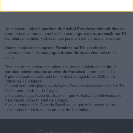
No momento, não há
partidas de futebol Fortaleza transmitidas ao
vivo
, mas mostramos uma história com o
guía e programação na TV
das últimas partidas Fortaleza que puderam ser vistas na televisão.
Vamos atualizar esta agenda
Fortaleza na TV
quando eles
confirmarem os próximos
jogos transmitidos ao vivo
pela mídia
oficial.
Pode ser do seu interesse saber que, desde o início deste site, 1
partidas televisionadas ao vivo de Fortaleza
foram publicadas.
A primeira partida publicada foi no dia 2 de agosto de 2026 entre
Palmeiras - Fortaleza.
O canal com mais jogos ao vivo para Fortaleza televisionados é o TV
Globo, com um total de 1 jogos.
E é a competição Copa do Brasil em que Fortaleza foi televisionado
mais vezes com um total de 1 jogos.
Y es la competición Copa do Brasil en las que más veces se ha
televisado el Fortaleza con un total de 1 partidos.