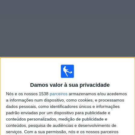
Widget
Jogos ao vivo do
Fortaleza
×
Fortaleza: Atualmente não há uma partida ao vivo na
Damos valor à sua privacidade
TV. Você pode verificar o histórico de jogos previamente
emitidos.
Nós e os nossos 1538
parceiros
armazenamos e/ou acedemos
a informações num dispositivo, como cookies, e processamos
dados pessoais, como identificadores únicos e informações
Domingo, 02/08/2026
padrão enviadas por um dispositivo para publicidade e
20:00
Copa do Brasil
conteúdos personalizados, medição de publicidade e
conteúdos, pesquisa de audiências e desenvolvimento de
Palmeiras
serviços.
Com a sua permissão, nós e os nossos parceiros