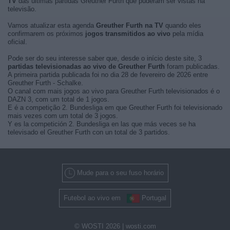
TV
das últimas partidas Greuther Furth que puderam ser vistas na
televisão.
Vamos atualizar esta agenda
Greuther Furth na TV
quando eles
confirmarem os próximos
jogos transmitidos ao vivo
pela mídia
oficial.
Pode ser do seu interesse saber que, desde o início deste site, 3
partidas televisionadas ao vivo de Greuther Furth
foram publicadas.
A primeira partida publicada foi no dia 28 de fevereiro de 2026 entre
Greuther Furth - Schalke.
O canal com mais jogos ao vivo para Greuther Furth televisionados é o
DAZN 3, com um total de 1 jogos.
E é a competição 2. Bundesliga em que Greuther Furth foi televisionado
mais vezes com um total de 3 jogos.
Y es la competición 2. Bundesliga en las que más veces se ha
televisado el Greuther Furth con un total de 3 partidos.
Mude para o seu fuso horário
Futebol ao vivo em
Portugal
© WOSTI 2026 |
wosti.com