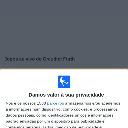
Widget
Jogos ao vivo do
Greuther Furth
×
Greuther Furth: Atualmente não há uma partida ao vivo
na TV. Você pode verificar o histórico de jogos
previamente emitidos.
Damos valor à sua privacidade
Terça-feira, 26/05/2026
Nós e os nossos 1538
parceiros
armazenamos e/ou acedemos
a informações num dispositivo, como cookies, e processamos
19:30
2. Bundesliga
dados pessoais, como identificadores únicos e informações
padrão enviadas por um dispositivo para publicidade e
Greuther Furth
conteúdos personalizados, medição de publicidade e