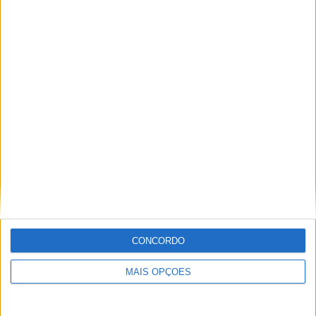
COMPETIÇÕES
VS Hamburger
RIVAIS
SV
RANKING POR EQUIPES
Hamburger SV
8 (9,41%)
Dusseldorf
6 (7,06%)
Paderborn
4 (4,71%)
Arminia Bielefeld
4 (4,71%)
Karlsruher SC
4 (4,71%)
Ver ranking completo
RANKING POR COMPETIÇÕES
2. Bundesliga
64 (75,29%)
CONCORDO
Bundesliga
20 (23,53%)
Amigável
1 (1,18%)
MAIS OPÇÕES
Ver ranking completo