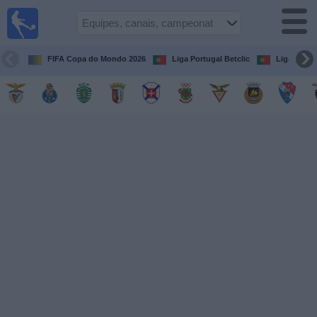
Futebol
na tv
Portugal
FIFA Copa do Mondo 2026
Liga Portugal Betclic
Liga Portu
Guia de
Jogos na TV
Próximos
Jogos
Equipes
Campeonatos
Canais
de
TV
Notícias