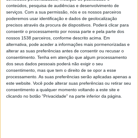
RW Essen
conteúdos, pesquisa de audiências e desenvolvimento de
DAZN 1
serviços.
Com a sua permissão, nós e os nossos parceiros
poderemos usar identificação e dados de geolocalização
precisos através da procura de dispositivos. Poderá clicar para
Domingo, 08/03/2026
consentir o processamento por nossa parte e pela parte dos
12:30
2. Bundesliga
nossos 1538 parceiros, conforme descrito acima. Em
alternativa, pode aceder a informações mais pormenorizadas e
Hannover
alterar as suas preferências antes de consentir ou recusar o
Greuther Furth
consentimento.
Tenha em atenção que algum processamento
dos seus dados pessoais poderá não exigir o seu
DAZN 2
consentimento, mas que tem o direito de se opor a esse
processamento. As suas preferências serão aplicadas apenas a
Sábado, 28/02/2026
este website. Você pode alterar suas preferências ou retirar seu
19:30
consentimento a qualquer momento voltando a este site e
2. Bundesliga
clicando no botão "Privacidade" na parte inferior da página.
Greuther Furth
Schalke
DAZN 3
DADOS ESTATÍSTICOS DA EQUIPE GREUTHER FURTH NA