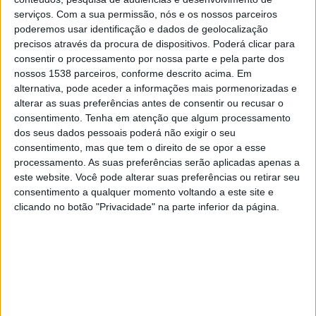
Anguilla
serviços.
Com a sua permissão, nós e os nossos parceiros
Guadeloupe
poderemos usar identificação e dados de geolocalização
CONCACAF YouTube
precisos através da procura de dispositivos. Poderá clicar para
consentir o processamento por nossa parte e pela parte dos
nossos 1538 parceiros, conforme descrito acima. Em
Terça-feira, 10/02/2026
alternativa, pode aceder a informações mais pormenorizadas e
01:00
FIFA Copa do Mundo Sub-17
alterar as suas preferências antes de consentir ou recusar o
Qualificação
consentimento.
Tenha em atenção que algum processamento
dos seus dados pessoais poderá não exigir o seu
Guadeloupe
consentimento, mas que tem o direito de se opor a esse
Panama
processamento. As suas preferências serão aplicadas apenas a
CONCACAF YouTube
este website. Você pode alterar suas preferências ou retirar seu
consentimento a qualquer momento voltando a este site e
clicando no botão "Privacidade" na parte inferior da página.
DADOS ESTATÍSTICOS DA EQUIPE GUADELOUPE NA
TELEVISÃO EM PORTUGAL
Até a data de hoje
10/08/2026
e desde que este site coleta os dados
estatísticos de quando e onde são televisionados os jogos de
Futebol
da
equipe
Guadeloupe
em
Portugal
, que foi em
03/07/2021
, podemos
fornecer os seguintes dados: