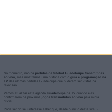
No momento, não há
partidas de futebol Guadeloupe transmitidas
ao vivo
, mas mostramos uma história com o
guía e programação na
TV
das últimas partidas Guadeloupe que puderam ser vistas na
televisão.
Vamos atualizar esta agenda
Guadeloupe na TV
quando eles
confirmarem os próximos
jogos transmitidos ao vivo
pela mídia
oficial.
Pode ser do seu interesse saber que, desde o início deste site, 2