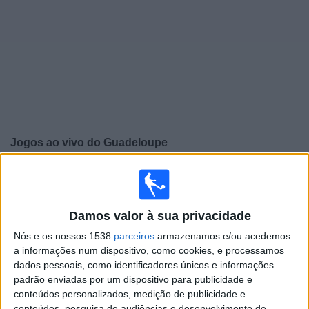
Widget
Jogos ao vivo do
Guadeloupe
×
Guadeloupe: Atualmente não há uma partida ao vivo na
TV. Você pode verificar o histórico de jogos previamente
emitidos.
Damos valor à sua privacidade
Nós e os nossos 1538
parceiros
armazenamos e/ou acedemos
Quinta-feira, 12/02/2026
a informações num dispositivo, como cookies, e processamos
dados pessoais, como identificadores únicos e informações
22:00
FIFA Copa do Mundo Sub-17
padrão enviadas por um dispositivo para publicidade e
Qualificação
conteúdos personalizados, medição de publicidade e
conteúdos, pesquisa de audiências e desenvolvimento de