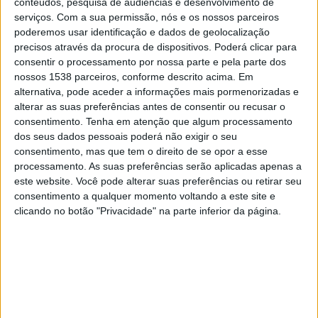
conteúdos, pesquisa de audiências e desenvolvimento de
Hanoi T&T
serviços.
Com a sua permissão, nós e os nossos parceiros
Urawa Reds
poderemos usar identificação e dados de geolocalização
The AFC Hub YouTube
precisos através da procura de dispositivos. Poderá clicar para
consentir o processamento por nossa parte e pela parte dos
Quarta-feira, 29/11/2023
nossos 1538 parceiros, conforme descrito acima. Em
alternativa, pode aceder a informações mais pormenorizadas e
10:00
AFC Champions League
alterar as suas preferências antes de consentir ou recusar o
Fase de grupos
consentimento.
Tenha em atenção que algum processamento
dos seus dados pessoais poderá não exigir o seu
Pohang
consentimento, mas que tem o direito de se opor a esse
Hanoi T&T
processamento. As suas preferências serão aplicadas apenas a
The AFC Hub YouTube
este website. Você pode alterar suas preferências ou retirar seu
consentimento a qualquer momento voltando a este site e
clicando no botão "Privacidade" na parte inferior da página.
Quarta-feira, 08/11/2023
12:00
AFC Champions League
Fase de grupos
Hanoi T&T
Wuhan Three Towns
The AFC Hub YouTube