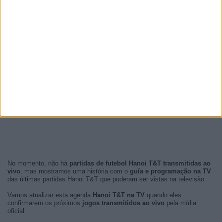
No momento, não há
partidas de futebol Hanoi T&T transmitidas ao
vivo
, mas mostramos uma história com o
guía e programação na TV
das últimas partidas Hanoi T&T que puderam ser vistas na televisão.
Vamos atualizar esta agenda
Hanoi T&T na TV
quando eles
confirmarem os próximos
jogos transmitidos ao vivo
pela mídia
oficial.