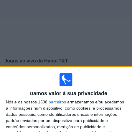
Widget
Jogos ao vivo do
Hanoi T&T
×
Hanoi T&T: Atualmente não há uma partida ao vivo na
TV. Você pode verificar o histórico de jogos previamente
emitidos.
Damos valor à sua privacidade
Nós e os nossos 1538
parceiros
armazenamos e/ou acedemos
Quarta-feira, 06/12/2023
a informações num dispositivo, como cookies, e processamos
dados pessoais, como identificadores únicos e informações
12:00
AFC Champions League
padrão enviadas por um dispositivo para publicidade e
Fase de grupos
conteúdos personalizados, medição de publicidade e