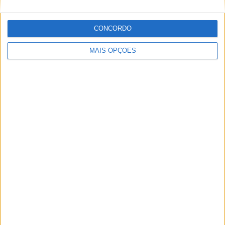
Nº DE PARTIDAS POR DIA DA SEMANA
SEGUNDA-FEIRA
TERÇA-FEIRA
QUARTA-FEIRA
QUINTA-FEIRA
CONCORDO
3
-
-
-
MAIS OPÇÕES
75%
- %
- %
- %
SEXTA-FEIRA
SÁBADO
DOMINGO
1
-
-
25%
- %
- %
Nº DE PARTIDAS POR MÊS
JANEIRO
FEVEREIRO
MARÇO
ABRIL
MAIO
JUNHO
JULHO
AGOSTO
-
-
1
-
-
-
-
-
- %
- %
25%
- %
- %
- %
- %
- %
SETEMBRO
OUTUBRO
NOVEMBRO
DEZEMBRO
-
2
-
1
- %
50%
- %
25%