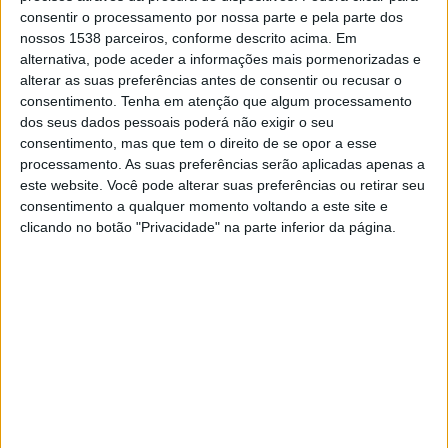
Inter U23
consentir o processamento por nossa parte e pela parte dos
FIFA+
DAZN App Gratuita (assistir de graça)
nossos 1538 parceiros, conforme descrito acima. Em
alternativa, pode aceder a informações mais pormenorizadas e
alterar as suas preferências antes de consentir ou recusar o
DADOS ESTATÍSTICOS DA EQUIPE INTER U23 NA
consentimento.
Tenha em atenção que algum processamento
TELEVISÃO EM PORTUGAL
dos seus dados pessoais poderá não exigir o seu
consentimento, mas que tem o direito de se opor a esse
Até a data de hoje
07/08/2026
e desde que este site coleta os dados
processamento. As suas preferências serão aplicadas apenas a
estatísticos de quando e onde são televisionados os jogos de
Futebol
da
este website. Você pode alterar suas preferências ou retirar seu
equipe
Inter U23
em
Portugal
, que foi em
17/10/2025
, podemos fornecer
consentimento a qualquer momento voltando a este site e
os seguintes dados:
clicando no botão "Privacidade" na parte inferior da página.
4
PARTIDOS TELEVISADOS
2 partidos em aberto
50%
2 partidos pagos
50%
ÚLTIMA PARTIDA EM ABERTO