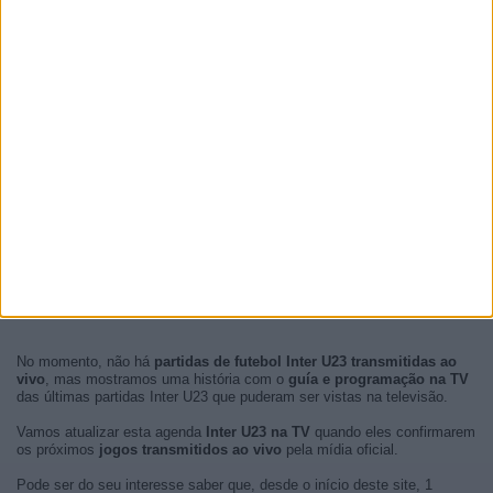
No momento, não há
partidas de futebol Inter U23 transmitidas ao
vivo
, mas mostramos uma história com o
guía e programação na TV
das últimas partidas Inter U23 que puderam ser vistas na televisão.
Vamos atualizar esta agenda
Inter U23 na TV
quando eles confirmarem
os próximos
jogos transmitidos ao vivo
pela mídia oficial.
Pode ser do seu interesse saber que, desde o início deste site, 1