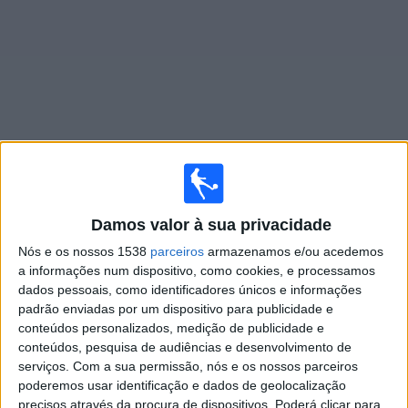
Widget
Jogos ao vivo do
Inter U23
Damos valor à sua privacidade
×
Inter U23: Atualmente não há uma partida ao vivo na
Nós e os nossos 1538
parceiros
armazenamos e/ou acedemos
TV. Você pode verificar o histórico de jogos previamente
a informações num dispositivo, como cookies, e processamos
emitidos.
dados pessoais, como identificadores únicos e informações
padrão enviadas por um dispositivo para publicidade e
Segunda-feira, 16/03/2026
conteúdos personalizados, medição de publicidade e
conteúdos, pesquisa de audiências e desenvolvimento de
19:30
Serie C - Promotion - Play Offs
serviços.
Com a sua permissão, nós e os nossos parceiros
poderemos usar identificação e dados de geolocalização
L.R. Vicenza
precisos através da procura de dispositivos. Poderá clicar para