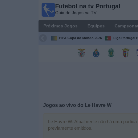
Futebol na tv Portugal
Futebol
Guia de Jogos na TV
na tv
Portugal
Próximos Jogos
Equipes
Campeona
Guia de
Jogos na TV
FIFA Copa do Mondo 2026
Liga Portugal B
Próximos
Jogos
Equipes
Campeonatos
Jogos ao vivo do
Le Havre W
Canais
de
TV
Le Havre W: Atualmente não há uma partida ao
previamente emitidos.
Notícias