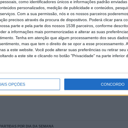
PAGOS
GRATUITA
essoais, como identificadores únicos e informações padrão enviadas 
conteúdos personalizados, medição de publicidade e conteúdos, pesqui
serviços.
Com a sua permissão, nós e os nossos parceiros poderemos 
ção precisos através da procura de dispositivos. Poderá clicar para co
ossa parte e pela parte dos nossos 1538 parceiros, conforme descrit
eder a informações mais pormenorizadas e alterar as suas preferência
TOTAL
MÁXIMO
TOTAL
timento.
Tenha em atenção que algum processamento dos seus dados
2
4
12
nsentimento, mas que tem o direito de se opor a esse processamento. A
as a este website. Você pode alterar suas preferências ou retirar seu
COMPETIÇÕES
VS O. Lyonnais
RIVAIS
Feminino
tando a este site e clicando no botão "Privacidade" na parte inferior 
RANKING POR COMPETIÇÕES
Division 1 Women
23 (92%)
AIS OPÇÕES
Coupe de France Féminine
2 (8%)
CONCORDO
Ver ranking completo
 PARTIDAS POR DIA DA SEMANA