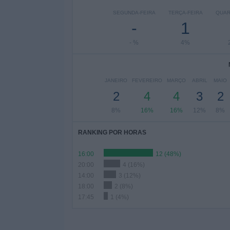
SEGUNDA-FEIRA
TERÇA-FEIRA
QUAR
-
1
- %
4%
JANEIRO
FEVEREIRO
MARÇO
ABRIL
MAIO
2
4
4
3
2
8%
16%
16%
12%
8%
RANKING POR HORAS
16:00
12 (48%)
20:00
4 (16%)
14:00
3 (12%)
18:00
2 (8%)
17:45
1 (4%)