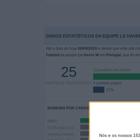
DADOS ESTATÍSTICOS DA EQUIPE LE HAV
Até a data de hoje
08/08/2026
e desde que este site co
Futebol
da equipe
Le Havre W
em
Portugal
, que foi e
25
22 partidos em aberto
PARTIDOS TELEVISADOS
3 partidos pagos
12%
RANKING POR CANAIS
FIFA+
21
DAZN App Gratuita
11 (44%)
Arkema Première Ligue YouTube
9 (36%)
Nós e os nossos 15