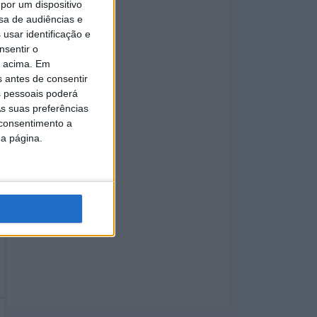
por um dispositivo
sa de audiências e
usar identificação e
nsentir o
o acima. Em
s antes de consentir
 pessoais poderá
s suas preferências
 consentimento a
da página.