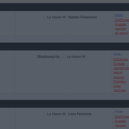
FIFA+
Le Havre W
Nantes Féminines
DAZN Ap
Gratuita
(assistir
de graça)
FIFA+
Strasbourg Alsace Feminine
Le Havre W
DAZN App
Gratuita
(assistir de
graça)
Arkema
Première
Ligue
YouTube
FIFA+
Le Havre W
Lens Feminine
DAZN Ap
Gratuita
(assistir