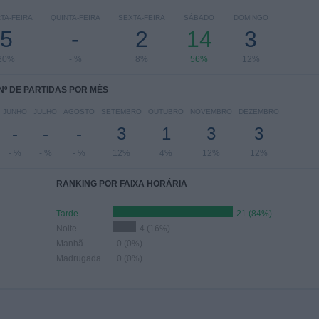
TA-FEIRA
QUINTA-FEIRA
SEXTA-FEIRA
SÁBADO
DOMINGO
5
-
2
14
3
20%
- %
8%
56%
12%
Nº DE PARTIDAS POR MÊS
JUNHO
JULHO
AGOSTO
SETEMBRO
OUTUBRO
NOVEMBRO
DEZEMBRO
-
-
-
3
1
3
3
- %
- %
- %
12%
4%
12%
12%
RANKING POR FAIXA HORÁRIA
Tarde
21 (84%)
Noite
4 (16%)
Manhã
0 (0%)
Madrugada
0 (0%)