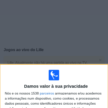
Widget
Jogos ao vivo do
Lille
×
Lille: Atualmente não há uma partida ao vivo na TV.
Você pode verificar o histórico de jogos previamente
emitidos.
Damos valor à sua privacidade
Domingo, 17/05/2026
Nós e os nossos 1538
parceiros
armazenamos e/ou acedemos
20:00
Ligue 1
a informações num dispositivo, como cookies, e processamos
dados pessoais, como identificadores únicos e informações