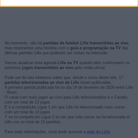
No momento, não há
partidas de futebol Lille transmitidas ao vivo
,
mas mostramos uma história com o
guía e programação na TV
das
últimas partidas Lille que puderam ser vistas na televisão.
Vamos atualizar esta agenda
Lille na TV
quando eles confirmarem os
próximos
jogos transmitidos ao vivo
pela mídia oficial.
Pode ser do seu interesse saber que, desde o início deste site, 17
partidas televisionadas ao vivo de Lille
foram publicadas.
A primeira partida publicada foi no dia 14 de fevereiro de 2026 entre Lille
- Brest.
O canal com mais jogos ao vivo para Lille televisionados é o Fanatiz,
com um total de 13 jogos.
E é a competição Ligue 1 em que Lille foi televisionado mais vezes
com um total de 13 jogos.
Y es la competición Ligue 1 en las que más veces se ha televisado el
Lille con un total de 13 partidos.
Para mais informações, você pode acessar a
web de Lille
.