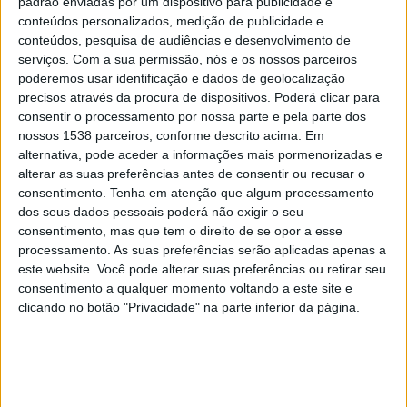
padrão enviadas por um dispositivo para publicidade e
Lille
conteúdos personalizados, medição de publicidade e
Auxerre
conteúdos, pesquisa de audiências e desenvolvimento de
serviços.
Com a sua permissão, nós e os nossos parceiros
Fanatiz (Ver ao vivo)
poderemos usar identificação e dados de geolocalização
precisos através da procura de dispositivos. Poderá clicar para
Domingo, 10/05/2026
consentir o processamento por nossa parte e pela parte dos
20:00
Ligue 1
nossos 1538 parceiros, conforme descrito acima. Em
alternativa, pode aceder a informações mais pormenorizadas e
alterar as suas preferências antes de consentir ou recusar o
consentimento.
Tenha em atenção que algum processamento
Monaco
dos seus dados pessoais poderá não exigir o seu
Lille
consentimento, mas que tem o direito de se opor a esse
Fanatiz (Ver ao vivo)
processamento. As suas preferências serão aplicadas apenas a
este website. Você pode alterar suas preferências ou retirar seu
consentimento a qualquer momento voltando a este site e
Domingo, 03/05/2026
clicando no botão "Privacidade" na parte inferior da página.
14:00
Ligue 1
Lille
Le Havre