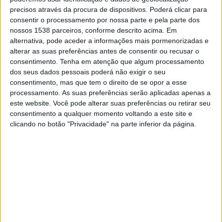
precisos através da procura de dispositivos. Poderá clicar para
consentir o processamento por nossa parte e pela parte dos
Laos
nossos 1538 parceiros, conforme descrito acima. Em
Macao
alternativa, pode aceder a informações mais pormenorizadas e
alterar as suas preferências antes de consentir ou recusar o
FIFA+
consentimento.
Tenha em atenção que algum processamento
dos seus dados pessoais poderá não exigir o seu
Sábado, 06/09/2025
consentimento, mas que tem o direito de se opor a esse
processamento. As suas preferências serão aplicadas apenas a
13:30
AFC U23 Asian Cup
este website. Você pode alterar suas preferências ou retirar seu
consentimento a qualquer momento voltando a este site e
clicando no botão "Privacidade" na parte inferior da página.
Macao
Indonésia
FIFA+
DADOS ESTATÍSTICOS DA EQUIPE MACAO NA TELEVISÃO
EM PORTUGAL