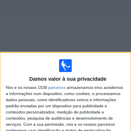
Widget
Jogos ao vivo do
Macao
×
Macao: Atualmente não há uma partida ao vivo na TV.
Damos valor à sua privacidade
Você pode verificar o histórico de jogos previamente
Nós e os nossos 1538
parceiros
armazenamos e/ou acedemos
emitidos.
a informações num dispositivo, como cookies, e processamos
dados pessoais, como identificadores únicos e informações
Terça-feira, 09/09/2025
padrão enviadas por um dispositivo para publicidade e
conteúdos personalizados, medição de publicidade e
09:30
AFC U23 Asian Cup
conteúdos, pesquisa de audiências e desenvolvimento de
serviços.
Com a sua permissão, nós e os nossos parceiros
poderemos usar identificação e dados de geolocalização