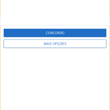
RANKING POR COMPETIÇÕES
AFC U23 Asian Cup
2 (100%)
Ver ranking completo
CONCORDO
Nº DE PARTIDAS POR DIA DA SEMANA
MAIS OPÇÕES
SEGUNDA-FEIRA
TERÇA-FEIRA
QUARTA-FEIRA
QUINTA-FEIRA
-
1
-
-
- %
50%
- %
- %
SEXTA-FEIRA
SÁBADO
DOMINGO
-
1
-
- %
50%
- %
Nº DE PARTIDAS POR MÊS
JANEIRO
FEVEREIRO
MARÇO
ABRIL
MAIO
JUNHO
JULHO
AGOSTO
-
-
-
-
-
-
-
-